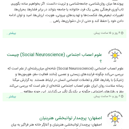
پیوندها میان روان‌شناسی، جامعه‌شناسی و تربیت دانست. اگر بخواهیم ساده بگوییم،
تاب‌آوری فرهنگی یعنی یک فرد، خانواده یا جامعه بتواند در برابر فشارها، بحران‌ها،
تغییرات، تبعیض‌ها، شکست‌ها و تهدیدهای بیرونی، هویت، ارزش‌ها، امید و توان ادامه
دادن خود را حفظ کند و حتی از دل دشواری‌ها، راهی ...
۴ روز و ۱۵ ساعت پیش
بیشتر...
علوم اعصاب اجتماعی (Social Neuroscience) چیست
؟
علوم اعصاب اجتماعی (Social Neuroscience) شاخه‌ای میان‌رشته‌ای از علم است که
بررسی می‌کند چگونه فرایندهای زیستی و عصبی (مانند فعالیت مغز، هورمون‌ها و
ژنتیک) با رفتارها، افکار و تعاملات اجتماعی انسان در ارتباط هستند. به گزارش میگنا
رسانه سلامت روان ایران علوم اعصاب اجتماعی شاخه‌ای از علم است که بررسی می‌کند
مغز و رفتارهای اجتماعی چگونه بر یکدیگر تأثیر می‌گذارند. این حوزه مطالعه ...
۶ روز و ۲۰ ساعت پیش
بیشتر...
اصفهان؛ پرچمدار توانبخشی هنر‌بنیان
اصفهان؛ پرچمدار توانبخشی هنر‌بنیان و آغازگر خانه هنر فراگیر به بیان