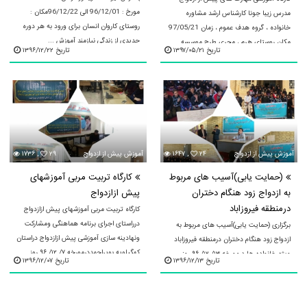
مورخ : 96/12/01 الی 96/12/22مکان :
مدرس زیبا جونا کارشناس ارشد مشاوره
روستای کاروان انسان برای ورود به هر دوره
خانواده ، گروه هدف عموم ، زمان 97/05/21
جدیدی از زندگی نیازمند آموزش ...
مکان روستای هرم ، مجری طرح موسسه
تاریخ ۱۳۹۷/۰۵/۲۱
تاریخ ۱۳۹۶/۱۲/۲۲
همیار سلامت روان ندای زندگی ...
آموزش پيش از ازدواج
۲۴
۱۶۴۷ ,
آموزش پيش از ازدواج
۲۹
۱۷۳۶ ,
(حمایت یابی)آسیب های مربوط
کارگاه تربیت مربی آموزشهای
به ازدواج زود هنگام دختران
پیش ازازدواج
درمنطقه فیروزاباد
کارگاه تربیت مربی آموزشهای پیش ازازدواج
درراستای اجرای برنامه هماهنگی ومشارکت
برگزاری (حمایت یابی)آسیب های مربوط به
ونهادینه سازی آموزشی پیش ازازدواج دراستان
ازدواج زود هنگام دختران درمنطقه فیروزاباد
کهگیلویه بویراحمددرمورخه ۷/ ۱۲/ ۹۶ روز
ویژه خانواده ها درمورخه ۱۳/ ۱۲/ ۹۶ روز
تاریخ ۱۳۹۶/۱۲/۱۳
تاریخ ۱۳۹۶/۱۲/۰۷
دوشنبه ...
یکشنبه درمسجد الزهراء روستای
فیروزاباد.استادگارگاه ...