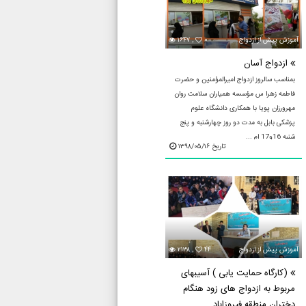
آموزش پيش از ازدواج
۰
۱۶۴۷ ,
ازدواج آسان
بمناسب سالروز ازدواج امیرالمؤمنین و حضرت
فاطمه زهرا س مؤسسه همیاران سلامت روان
مهرورزان پویا با همکاری دانشگاه علوم
پزشکی بابل به مدت دو روز چهارشنبه و پنج
شنبه 16و17 ام ...
تاریخ ۱۳۹۸/۰۵/۱۶
آموزش پيش از ازدواج
۴۴
۲۱۳۸ ,
(کارگاه حمایت یابی ) آسیبهای
مربوط به ازدواج های زود هنگام
دختران منطقه فیروزاباد