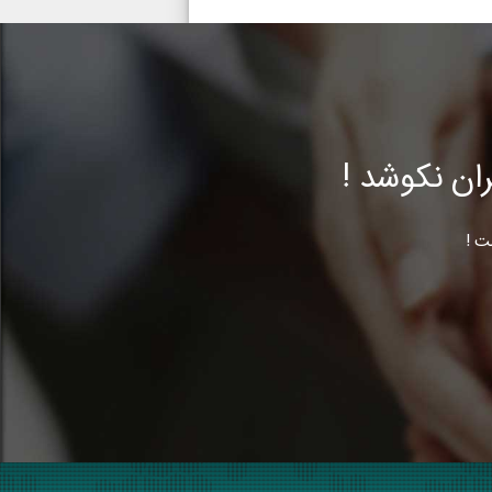
ن نکوشد !
ت !