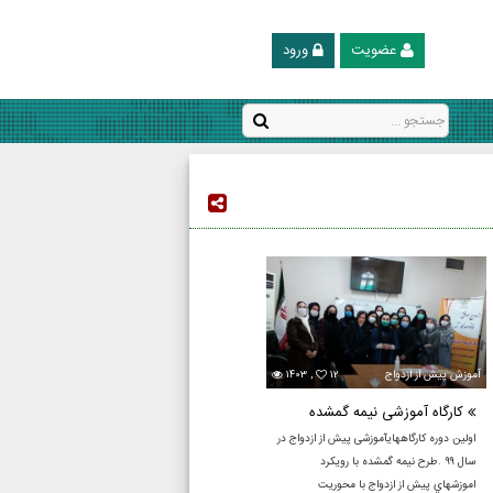
عضویت
ورود
آموزش پيش از ازدواج
۱۲
۱۴۰۳ ,
کارگاه آموزشی نیمه گمشده
اولین دوره کارگاههایآموزشی پیش از ازدواج در
سال ۹۹ .طرح نيمه گمشده با رويكرد
اموزشهاي پيش از ازدواج با محوريت