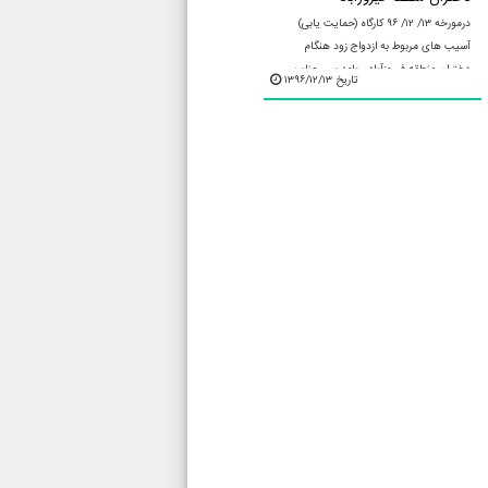
درمورخه ۱۳/ ۱۲/ ۹۶ کارگاه (حمایت یابی)
آسیب های مربوط به ازدواج زود هنگام
دختران منطقه فیروزآباد ، بامدرسی جناب
تاریخ ۱۳۹۶/۱۲/۱۳
اقای حسینی باحضور ۵۰دانش آموز مقطع
متوسطه مدرسه شهید حسین ...