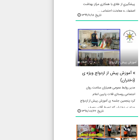
پيشگيري از طلاق با همکاری مرکز بهداشت
اصفهان و معاونت اجتماعی ...
تاریخ ۱۳۹۹/۱۱/۱۸
آموزش پيش از ازدواج
۰
۱۶۰۳ ,
آموزش پیش از ازدواج ویژه ی
(دختران)
مدیر روابط عمومی همیاران سلامت روان
اجتماعی روستای قلات پایین اعلام
کرد:پنجمین جلسه ی آموزش پیش از ازدواج
ویژه ی دختران که توسط آقای یوسف
تاریخ ۱۳۹۸/۰۸/۲۲
دریانورد در تاریخ 1398/8/22ساعت19:00در
...