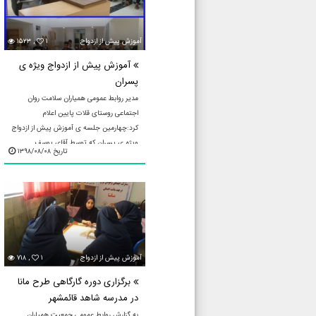
آموزش پيش از ازدواج
۱
۱۵۲۳ ,
آموزش پیش از ازدواج ویژه ی
پسران
مدیر روابط عمومی همیاران سلامت روان
اجتماعی روستای قلات پایین اعلام
کرد:چهارمین جلسه ی آموزش پیش از ازدواج
ویژه ی پسران که توسط آقای یوسف
تاریخ ۱۳۹۸/۰۸/۰۸
دریانورددرتاریخ98/8/8ساعت20:40درمحل
...
آموزش پيش از ازدواج
۱
۷۱۸ ,
برگزاری دوره گارگاهی طرح مانا
در مدرسه شاهد قائمشهر
به گزارش روابط عمومی جمعیت همیاران