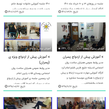
جلسه در روزهای ۱۳ و ۲۰ خرداد ماه ۱۴۰۱
۱۴۰۱ جلسه آموزشی خانواده توسط خانم
کارگاه آموزش پيش از ازدواج در مرکز مشاوره
حسن زاده در مدرسه پسرانه حبیب ابن
تاریخ ۱۴۰۱/۰۳/۲۰
تاریخ ۱۴۰۱/۰۱/۲۹
و خدمات روان‌شناختی ...
مظاهر برگزار شد ...
آموزش پيش از ازدواج
۱
۱۶۴۹ ,
آموزش پيش از ازدواج
۱
۱۵۷۵ ,
آموزش پیش از ازدواج پسران
آموزش پیش از ازدواج ویژه ی
(پسران)
مدیر روابط عمومی همیاران سلامت روان
اجتماعی اندیشه خلیج فارس قشم اعلام کرد:
مدیر روابط عمومی همیاران سلامت روان
کارگاه آموزشی مهارت مدیریت ارتباط و پیش
اجتماعی روستای قلات پایین اعلام
از ازدواج با همکاری موسسه مشاوره و
کرد:پنجمین جلسه ی آموزش پیش از ازدواج
خدمات روانشناختی ...
ویژه ی پسران که توسط آقای یوسف
تاریخ ۱۳۹۸/۱۱/۱۷
تاریخ ۱۳۹۸/۰۸/۲۲
دریانورد در تاریخ 1398/8/22ساعت19:50در
...