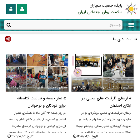
پایگاه جمعیت همیاران
سلامت روان اجتماعی ایران
فعالیت های ما
۱
۶۶ ,
همکاری و مشارکت با نهادهای محلی و استانی
۱۱
۲۵۹ ,
همکاری و مشارکت با نهادهای محلی و استانی
ارتقای ظرفیت های محلی در
نماز جمعه و فعالیت کتابخانه
ایتان اصفهان
برای کودکان و نوجوانان
ارتقای ظرفیت‌های محلی؛ رویکردی نو در
در روز جمعه ۲۳ آبان ماه با همکاری همیار
سازمان بهزیستی استان اصفهان در راستای
افتخاری نسیم زندگی نایین خانم رضایی برنامه
تقویت گروه‌های همیار محلی، یازدهم تیرماه
ای برای کودکان و نوجوانان در محل امامزاده
۱۴۰۵، سومین مرحله از سلسله کارگاه‌های
سلطان سید علی علیه السلام در کنار نماز جمعه
تاریخ ۱۴۰۵/۰۴/۱۱
تاریخ ۱۴۰۴/۰۸/۲۴
توانمندسازی ...
...