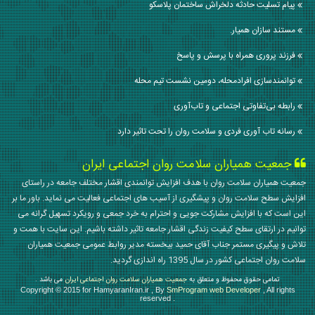
پيام تسليت حادثه دلخراش ساختمان پلاسکو
مستند سازان همیار.
فرزند پروری همراه با پرسش و پاسخ
توانمندسازی افرادمحله، دومین نشست تیم محله
رابطه بی‌تفاوتی اجتماعی و تاب‌آوری
رسانه تاب آوری فردی و سلامت روان را تحت تاثیر دارد
جمعیت همیاران سلامت روان اجتماعی ایران
جمعیت همیاران سلامت روان با هدف افزایش توانمندی اقشار مختلف جامعه در راستای
افزایش سطح سلامت روان و پیشگیری از آسیب های اجتماعی فعالیت می نماید. باور ما بر
این است که با افزایش مشارکت جویی و احترام به خرد جمعی و رویکرد تسهیل گرانه می
توانیم در ارتقای سطح کیفیت زندگی اقشار جامعه تاثیر داشته باشیم. این سایت با همت و
تلاش و پیگیری مستمر جناب آقای حمید بیخسته مدیر روابط عمومی جمعیت همیاران
سلامت روان اجتماعی کشور در سال 1395 راه اندازی گردید.
تمامی حقوق محفوظ و متعلق به
جمعیت همیاران سلامت روان اجتماعی ایران
می باشد .
Copyright © 2015 for HamyaranIran.ir , By
SmProgram web Developer
, All rights
reserved .