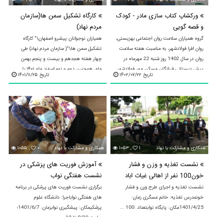
ورکشاپ کتاب سازی مادر - کودک
کارگاه تشکیل سمن ها(سازمان
و قصه گویی
مردم نهاد)
گروه همیاران سلامت روان اجتماعی بهزیستی،
همیاران نوجوانان پیشرو اصفهان\" کارگاه
روان افرا فولادشهر، به مناسبت هفته سلامت
تشکیل سمن ها\"( سازمان مردم نهاد) طی
روان در سال 1402 روز شنبه 22 مهرماه در
چهار هفته هجدهم و بیست و پنجم بهمن
پیش دبستانی فرزانگان مسکن مهر فولادشهر
ماه، همچنین دوم و نهم اسفند ماه ۱۴۰۱ با
تاریخ ۱۴۰۲/۰۷/۲۲
تاریخ ۱۴۰۱/۱۱/۲۵
ورکشاپ کتاب ...
تسهیلگری جناب آقای ...
۱
۱۰۵۳ ,
همکاری و مشارکت با نهادهای محلی و استانی
۰
۱۰۵۵ ,
همکاری و مشارکت با نهادهای محلی و استانی
نشست تغذیه و وزن و فشار
آموزش فوریت های پزشکی در
خون100 نفر از اهالی غیاث اباد
نشست هفتگی نواب
نشست تغذیه و اجرای طرح وزن و فشار
برگزاری نشست فوریت های پرشکی در برنامه
خونمدرس تغذیه: خانم عسگری زمان:
های هفتگی نواباجرا: دانشگاه علوم
1401/4/25مکان: پایگاه نوابتعداد :100 ...
پزشکیمکان: پیشگیری نوابزمان: 1401/6/7؛