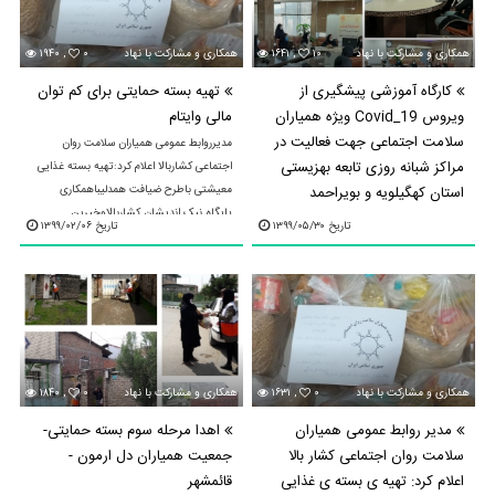
۱۰
۱۶۴۱ ,
همکاری و مشارکت با نهادهای محلی و استانی
۰
۱۹۴۰ ,
همکاری و مشارکت با نهادهای محلی و استانی
کارگاه آموزشی پیشگیری از
تهیه بسته حمایتی برای کم توان
ویروس Covid_19 ویژه همیاران
مالی وایتام
سلامت اجتماعی جهت فعالیت در
مدیرروابط عمومی همیاران سلامت روان
مراکز شبانه روزی تابعه بهزیستی
اجتماعی کشاربالا اعلام کرد:تهیه بسته غذایی
استان کهگیلویه و بویراحمد
معیشتی باطرح ضیافت همدلیباهمکاری
پایگاه نیک اندیشان کشاربالاوخیرین
مدیرروابط عمومی جمعیت همیاران سلامت
تاریخ ۱۳۹۹/۰۵/۳۰
تاریخ ۱۳۹۹/۰۲/۰۶
روستابین ایتام تقسیم ...
روان اجتماعی استان کهگیلویه وبویراحمد اعلام
کرد.کارگاه آموزشی پیشگیری ازویروس کوید ۱۹
ویژه همیاران سلامت روان اجتماعی جهت
فعالیت ...
۰
۱۶۳۱ ,
همکاری و مشارکت با نهادهای محلی و استانی
۰
۱۸۴۰ ,
همکاری و مشارکت با نهادهای محلی و استانی
مدیر روابط عمومی همیاران
اهدا مرحله سوم بسته حمایتی-
سلامت روان اجتماعی کشار بالا
جمعیت همیاران دل ارمون -
اعلام کرد: تهیه ی بسته ی غذایی
قائمشهر