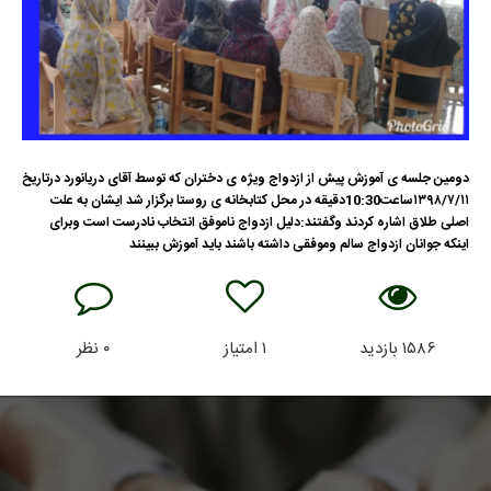
دومین جلسه ی آموزش پیش از ازدواج ویژه ی دختران که توسط آقای دریانورد درتاریخ
۱۳۹۸/۷/۱۱ساعت10:30دقیقه در محل کتابخانه ی روستا برگزار شد ایشان به علت
اصلی طلاق اشاره کردند وگفتند:دلیل ازدواج ناموفق انتخاب نادرست است وبرای
اینکه جوانان ازدواج سالم وموفقی داشته باشند باید آموزش ببینند
۱۵۸۶
بازدید
۱
امتیاز
۰
نظر