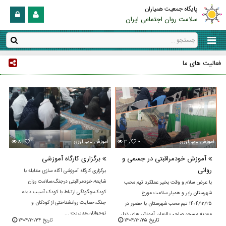
پایگاه جمعیت همیاران
سلامت روان اجتماعی ایران
فعالیت های ما
آموزش تاب آوری
۰
۳ ,
آموزش تاب آوری
۲
۸ ,
آموزش خودمراقبتی در جسمی و
برگزاری کارگاه آموزشی
روانی
برگزاری کارگاه آموزشی آگاه سازی مقابله با
شایعه،خودمراقبتی درجنگ،سلامت روان
با عرض سلام و وقت بخیر عملکرد تیم محب
کودک،چگونگی ارتباط با کودک آسیب دیده
شهرستان رابر و همیار سلامت مورخ
جنگ،حمایت روانشناختی از کودکان و
۱۴۰۴/۱۲/۲۵ تیم محب شهرستان با حضور در
نوجوانان،مدیریت ...
مهدیه مسجد صاحب الزمان آموزش های ذیل
تاریخ ۱۴۰۴/۱۲/۲۵
تاریخ ۱۴۰۴/۱۲/۲۴
را برای جمعی از بانوان ...