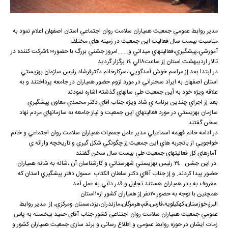
مدير روابط عمومي جمعيت همياران سلامت روان اجتماعي استان اصفهان اعلام نمود به
مناسبت بيست سال فعاليت اين جمعيت در زمينه هاي مختلف
آموزشي،پيشگيري،فعاليتهاي ميداني و.......امروز جشني بزرگ با حضور٤٠٠شركت كننده در
تالار ارديبهشت استان إز ساعت٨الي ١٤ برگزار گرديد
در ابتدا بعد إز مراسم خوش آمدگويي ،سركارخانم دكترفرشاد رئيس سازمان بهزيستي
استان اصفهان به ايراد سخنراني در مورد لزوم حضور همياران در جامعه پرداختند و به
علاقه ويژه خود به أين جمعيت طي سالهاي گذشته اشاره نمودند
بعد إز اجراي چندين برنامه ي شاد ويژه جناب اقاي دكتر محمدي معاون پيشگيري
سازمان بهزيستي در مورد فعاليتهاي اين جمعيت و نياز جامعه به سازمانهاي مردم نهاد
سخن گفتند
در ادامه خانم فهيمه اسماعيلي مدير عامل جمعيات همياران سلامت روان اجتماعي و خانم
خواجويي از باتجربه هاي اين جمعيت إز چگونگي شكل گيري و تاريخچه وارائه ي
آمارهاي كل فعاليتهاي جمعيت طي بيست سال سخن گفتند
:در اين جشن ٢٤ رئيس بهزيستي شهرستاني و كارشناسان آن ،شانه به شانه همياران
حضور پيدا كردند. و إز جناب آقاي دكتر سلطان الكتاب مسول دفتر پيشگيري استان كه
معروف به پدر همياران هستند تجليل و قدر داني به عمل آمد
همچنين با توجه به حضور ٢٠نفر إز همياران كشور از١٠استان
البرز،خوزستان،كهكيلويه،فارس،قم،هرمزگان،مازندران،يزد،سمنان ومركزي، إز مدير روابط
عمومي جمعيت همياران سلامت روان اجتناعی كشور جناب آقاي حميد بيخسته به پاس
زمات ایشان در حوزه روابط عمومی و اطلاع رسانی و برند سازی جمعیت همیاران کشور و