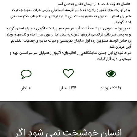
١٥سال فعاليت خالصانه از ايشان تقدير به عمل آمد.
و در نهايت لوح تقدير و يادبود به خانم نقيسه اسماعيلي رئيس هيات مديره جمعيت
همياران استان اصفهان به منظور زحمات بي شاعبه ايشان توسط جناب دكتر محمدي
اهدا گرديد.
مدير روابط عمومي در ادامه گفت أين مراسم بسيار باعث دلگرمي معياران استان گرديد
و به پاس قدر داني إز تمامي گروهها دعوت به عمل امد بر روي سن آمده و تندسهاي ويژه
ي جشن توسط مسؤلين رده اول سازمان بهزيستي و هيات مديره ي جمعيت ،تقديم
أين عزيزان شد
در حاشيه ي اين جشن نمايشگاهي إز فعاليتهاي٤٢گروه إز همياران سراسر استان تهيه و
درمعرض ديد قرار گرفت .
۲۳۶۰
بازدید
۳۴
امتیاز
۰
نظر
انسان خوشبخت نمی شود اگر