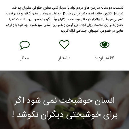
نشست دوستانه سازمان هاي مردم نهاد با سردار قمي معاون حقوقي سازمان پدافند
غيرعامل كشور ، جناب آقای دكتر مرادي مديركل پدافند غيرعامل استان گيلان و مدير نمونه
كشوري مورخ 96/8/13 در دفتر موسسه سبزکاران برگزار گردید.ضمن این نشست که با
حضور همیاران سلامت روان اجتماعی گیلان و همیاران استان سبز همراه بود طرحها و ایده
هایی در خصوص آسیبهای اجتماعی ارائه گردید.
۱۸۶۴
بازدید
۲
امتیاز
۰
نظر
انسان خوشبخت نمی شود اگر
برای خوشبختی دیگران نکوشد !