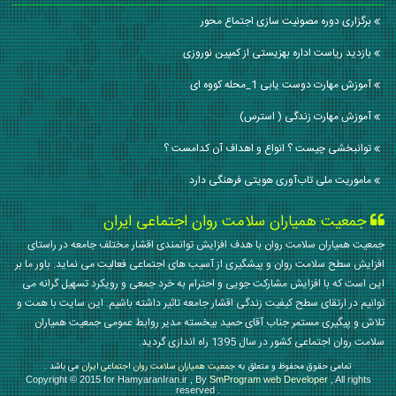
برگزاری دوره مصونیت سازی اجتماع محور
بازدید ریاست اداره بهزیستی از کمپین نوروزی
آموزش مهارت دوست یابی 1_محله کووه ای
آموزش مهارت زندگی ( استرس)
توانبخشی چیست ؟ انواع و اهداف آن کدامست ؟
ماموریت ملی تاب‌آوری هویتی فرهنگی دارد
جمعیت همیاران سلامت روان اجتماعی ایران
جمعیت همیاران سلامت روان با هدف افزایش توانمندی اقشار مختلف جامعه در راستای
افزایش سطح سلامت روان و پیشگیری از آسیب های اجتماعی فعالیت می نماید. باور ما بر
این است که با افزایش مشارکت جویی و احترام به خرد جمعی و رویکرد تسهیل گرانه می
توانیم در ارتقای سطح کیفیت زندگی اقشار جامعه تاثیر داشته باشیم. این سایت با همت و
تلاش و پیگیری مستمر جناب آقای حمید بیخسته مدیر روابط عمومی جمعیت همیاران
سلامت روان اجتماعی کشور در سال 1395 راه اندازی گردید.
تمامی حقوق محفوظ و متعلق به
جمعیت همیاران سلامت روان اجتماعی ایران
می باشد .
Copyright © 2015 for HamyaranIran.ir , By
SmProgram web Developer
, All rights
reserved .