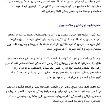
تغییر و توانایی فرد برای رسیدن به اهداف خود است. از همین رو، مددکاری اجتماعی از
همان ابتدا با فلسفه‌ی امید گره خورده است و تلاش می‌کند از طریق ایجاد فرصت،
حمایت و توانمندسازی، مسیر زندگی افراد را روشن کند.
اهمیت امید در زندگی و سلامت روان
امید یکی از مولفه‌های حیاتی سلامت روان است. روانشناسان معتقدند امید به معنای
باور به رسیدن به اهداف و داشتن انگیزه و راهبرد برای تحقق آن‌هاست. پژوهش‌ها
نشان می‌دهند افرادی که امید بالاتری دارند، در مقابله با بحران‌ها و بیماری‌ها تاب‌آوری
بیشتری دارند و فرآیند بهبودی آن‌ها سریع‌تر است.
در مددکاری اجتماعی، امید نه تنها هدف است بلکه ابزار اصلی عمل نیز هست. به عنوان
مثال، یک مادر تنها که با فقر و بی‌ثباتی زندگی می‌کند، ممکن است احساس کند که هیچ
راهی برای بهبود وضعیت خود ندارد. حضور یک مددکار اجتماعی می‌تواند با ارائه
حمایت‌های عملی، مشاوره و برنامه‌های توانمندسازی، این باور را در او ایجاد کند که
تغییر ممکن است و او می‌تواند آینده بهتری بسازد.
امید باعث فعال شدن منابع درونی فرد، افزایش اعتمادبه‌نفس و ایجاد انگیزه برای تغییر
می‌شود. بدون امید، تلاش‌های فرد برای بهبود شرایط زندگی به سرعت کاهش می‌یابد و
احساس ناتوانی و افسردگی غالب می‌شود. به همین دلیل، بخشی از وظیفه‌ی مددکار
اجتماعی، ایجاد و تقویت امید در افراد است.