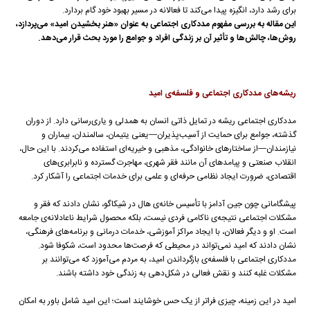
برای رشد دارد، انگیزه پیدا می‌کند تا فعالانه در مسیر بهبود خود گام بردارد.
این مقاله به بررسی مفهوم مددکاری اجتماعی به عنوان «هنر بخشیدن امید» می‌پردازد،
روش‌ها، چالش‌ها و تأثیر آن بر زندگی افراد و جوامع را مورد بحث قرار می‌دهد.
ریشه‌های مددکاری اجتماعی و فلسفه‌ی امید
مددکاری اجتماعی ریشه در تمایل ذاتی انسان به همدلی و یاری‌رسانی دارد. از دوران
گذشته، جوامع برای حمایت از آسیب‌پذیران—یعنی یتیمان، سالمندان، بیماران و
نیازمندان—از ساختارهای خانوادگی، مذهبی و خیریه‌ای استفاده می‌کردند. با این حال،
انقلاب صنعتی و پیامدهای آن مانند فقر شهری، مهاجرت گسترده و نابرابری‌های
اقتصادی، ضرورت ایجاد نظامی حرفه‌ای و علمی برای خدمات اجتماعی را آشکار کرد.
پیشگامانی چون جین آدامز با تأسیس خانه‌ی هال در شیکاگو، نشان دادند که فقر و
مشکلات اجتماعی نتیجه‌ی ناکامی فردی نیست، بلکه محصول شرایط ناعادلانه‌ی جامعه
است. او و دیگر فعالان، با ایجاد مراکز آموزشی، خدمات درمانی و برنامه‌های فرهنگی،
نشان دادند که امید نمی‌تواند در محیطی که فرصت‌ها محدود است، شکوفا شود.
مددکاری اجتماعی با فلسفه‌ی بازگرداندن امید، به مردم می‌آموزد که می‌توانند بر
مشکلات غلبه کنند و نقش فعالی در شکل‌دهی به زندگی خود داشته باشند.
امید در این زمینه، چیزی فراتر از یک حس خوشایند است؛ این امید شامل باور به امکان