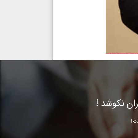
ن نکوشد !
ت !