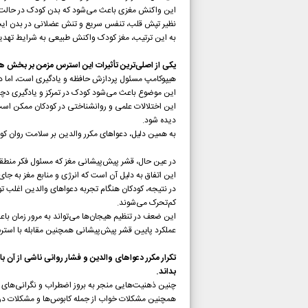
این واکنش مغزی باعث می‌شود که بدن کودک در حالت آ
نظیر تپش قلب، تنفس سریع و تنش عضلانی در بدن ایج
به این ترتیب، مغز کودک واکنش طبیعی به شرایط تهدیدز
یکی از اصلی‌ترین تأثیرات این استرس مزمن بر بخش 
هیپوکامپ مسئول پردازش حافظه و یادگیری است، اما در
این موضوع باعث می‌شود کودک در تمرکز و یادگیری دچ
این اختلالات علمی و روانشناختی در کودکان ممکن اس
دیده شود.
به همین دلیل، دعواهای مکرر والدین بر سلامت روان کو
در عین حال، قشر پیش‌پیشانی مغز که مسئول فکر منطقی
این اتفاق به دلیل آن است که انرژی و منابع مغز به جای
در نتیجه، کودکان هنگام تجربه دعواهای والدین اغلب تو
کم‌تحرک می‌شوند.
این ضعف در تنظیم هیجان‌ها می‌تواند به مرور زمان با
عملکرد پایین قشر پیش‌پیشانی همچنین مقابله با استرس
تکرار مکرر دعواهای والدین و فشار روانی ناشی از آن
بداند.
چنین ذهنیت‌هایی منجر به بروز اضطراب و نگرانی‌های
همچنین مشکلات خواب از جمله کابوس‌ها و مشکلات در