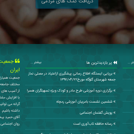
دریافت کمک های مردمی
جمعیت ه
پر بازدیدترین ها
ر ...
بیشتر ...
ایران
برپایی ایستگاه اطلاع رسانی پیشگیری ازاعتیاد در مصلی نماز
جمعیت همیاران
جمعه شهرستان گلوگاه مورخ۱۳۹۷/۰۴/۲۲
مختلف جامعه 
برگزاری دوره آموزشی طرح مادر و کودک ویژه تسهیلگران هسرا
از آسیب های ا
با افزایش مشا
ششمین نشست بامربیان آموزشی رمچاه
گرانه می توانی
داشته باشیم. 
پویش گفتمان اجتماعی
آقای حمید بی
رسانه حافظه تاب‌آوری است
روان اجتماعی کشور در سال