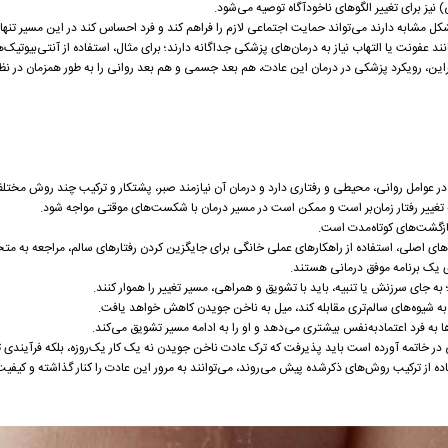
) نیز برای تغییر الگوهای ناخودآگاه توصیه می‌شود.
کل مشابه دارند می‌تواند حمایت اجتماعی لازم را فراهم کند و فرد احساس کند در این مسیر تنه
فونت یا التهاب نیاز به درمان‌های پزشکی جداگانه دارند؛ برای مثال، استفاده از آنتی‌بیوتیک
براین، رویکرد پزشکی در درمان این عادت، هم بعد جسمی و هم بعد روانی را به طور همزمان در نظر
 عوامل روانی، محیطی و رفتاری دارد و درمان آن نیازمند صبر، پشتکار و ترکیب چند روش مخت
ه تغییر رفتار زمان‌بر است و ممکن است در مسیر درمان با شکست‌های موقتی مواجه شود.
ازگشت‌های کوتاه‌مدت است.
های اصلی، استفاده از راهکارهای عملی خانگی برای جایگزین کردن رفتارهای سالم، مراجعه به م
 یک برنامه موفق درمانی هستند.
 به جای سرزنش یا تنبیه، باید با تشویق و همراهی، مسیر تغییر را هموار کنند.
د به شیوه‌های سالم‌تری مقابله کند، میل به ناخن جویدن کاهش خواهد یافت.
به فرد اعتمادبه‌نفس بیشتری می‌دهد و او را به ادامه مسیر تشویق می‌کند.
ر خاتمه آورده است باید پذیرفت که ترک عادت ناخن جویدن نه یک کار یک‌روزه، بلکه فرآیندی ت
ده از ترکیب روش‌های ذکرشده پیش می‌روند، می‌توانند به مرور این عادت را کنار گذاشته و کیفیت