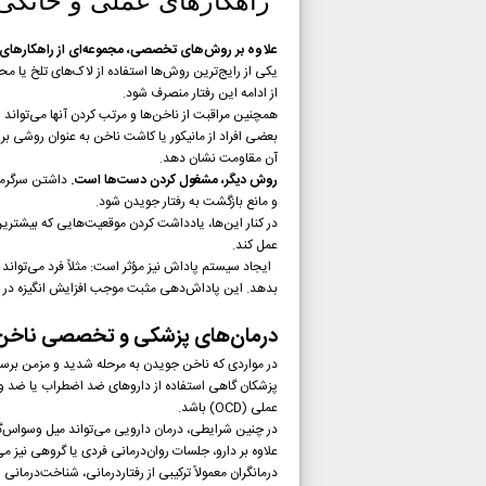
راهکارهای عملی و خانگی
علاوه بر روش‌های تخصصی، مجموعه‌ای از راهکارهای س
یکی از رایج‌ترین روش‌ها استفاده از لاک‌های تلخ یا مح
از ادامه این رفتار منصرف شود.
همچنین مراقبت از ناخن‌ها و مرتب کردن آنها می‌تواند اث
بعضی افراد از مانیکور یا کاشت ناخن به عنوان روشی 
آن مقاومت نشان دهد.
روش دیگر، مشغول کردن دست‌ها است.
داشتن سرگرمی‌
و مانع بازگشت به رفتار جویدن شود.
در کنار این‌ها، یادداشت کردن موقعیت‌هایی که بیشترین
عمل کند.
ایجاد سیستم پاداش نیز مؤثر است: مثلاً فرد می‌تواند 
بدهد. این پاداش‌دهی مثبت موجب افزایش انگیزه در ا
درمان‌های پزشکی و تخصصی ناخن
در مواردی که ناخن جویدن به مرحله شدید و مزمن بر
پزشکان گاهی استفاده از داروهای ضد اضطراب یا ضد وس
عملی (OCD) باشد.
در چنین شرایطی، درمان دارویی می‌تواند میل وسواس‌گون
علاوه بر دارو، جلسات روان‌درمانی فردی یا گروهی نیز می
درمانگران معمولاً ترکیبی از رفتاردرمانی، شناخت‌درمانی