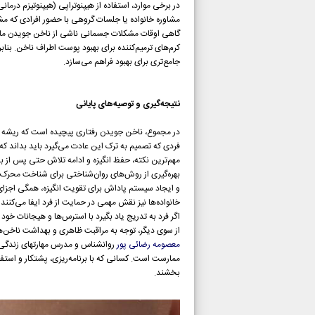
در برخی موارد، استفاده از هیپنوتراپی (هیپنوتیزم درمانی
مشاوره خانواده یا جلسات گروهی با حضور افرادی که مش
گاهی اوقات مشکلات جسمانی ناشی از ناخن جویدن مانند ع
کرم‌های ترمیم‌کننده برای بهبود پوست اطراف ناخن. بنا
جامع‌تری برای بهبود فراهم می‌سازد.
نتیجه‌گیری و توصیه‌های پایانی
در مجموع، ناخن جویدن رفتاری پیچیده است که ریشه در
فردی که تصمیم به ترک این عادت می‌گیرد باید بداند ک
مهم‌ترین نکته، حفظ انگیزه و ادامه تلاش حتی پس از ب
بهره‌گیری از روش‌های روان‌شناختی برای شناخت محرک‌
و ایجاد سیستم پاداش برای تقویت انگیزه، همگی اجزای
خانواده‌ها نیز نقش مهمی در حمایت از فرد ایفا می‌کنند؛
اگر فرد به تدریج یاد بگیرد با استرس‌ها و هیجانات خو
از سوی دیگر، توجه به مراقبت ظاهری و بهداشت ناخن‌ها 
معصومه رضائی پور
روانشناس و مدرس مهارتهای زندگی د
ممارست است. کسانی که با برنامه‌ریزی، پشتکار و استفا
بخشند.