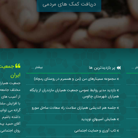
دریافت کمک های مردمی
جمعیت ه
پر بازدیدترین ها
ر ...
بیشتر ...
ایران
مجموعه سمینارهای من (من و همسرم در روستای رمچاه)
جمعیت همیاران
مختلف جامعه 
بازدید مدیر روابط عمومی جمعیت همیاران مازندران از پایگاه
همیاران شهرستان چالوس
از آسیب های ا
با افزایش مشا
جلسه هم اندیشی همیاران سلامت راه سعادت ساحل سورو
گرانه می توانی
داشته باشیم. 
همايش اسيبهاي نوپديد
آقای حمید بی
تاب آوری و حمایت اجتماعی
روان اجتماعی کشور در سال