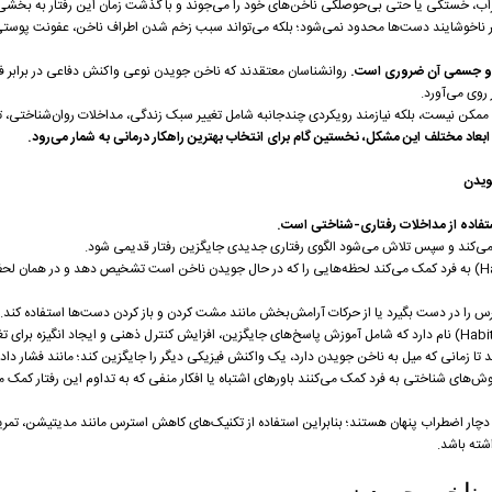
طراب، خستگی یا حتی بی‌حوصلگی ناخن‌های خود را می‌جوند و با گذشت زمان این رفتار به بخشی ا
هر ناخوشایند دست‌ها محدود نمی‌شود؛ بلکه می‌تواند سبب زخم شدن اطراف ناخن، عفونت پوستی
تی و جسمی آن ضروری است.
روانشناسان معتقدند که ناخن جویدن نوعی واکنش دفاعی در برابر 
روی می‌آورد.
زنش ممکن نیست، بلکه نیازمند رویکردی چندجانبه شامل تغییر سبک زندگی، مداخلات روان‌شناختی، 
عاد مختلف این مشکل، نخستین گام برای انتخاب بهترین راهکار درمانی به شمار می‌رود.
ویدن
ستفاده از مداخلات رفتاری-شناختی است.
 می‌کند و سپس تلاش می‌شود الگوی رفتاری جدیدی جایگزین رفتار قدیمی شود.
تکنیک "آگاهی از عادت" (Habit Awareness Training) به فرد کمک می‌کند لحظه‌هایی را که در حال جویدن ناخن است تشخیص دهد و د
رس را در دست بگیرد یا از حرکات آرامش‌بخش مانند مشت کردن و باز کردن دست‌ها استفاده کند.
د تا زمانی که میل به ناخن جویدن دارد، یک واکنش فیزیکی دیگر را جایگزین کند؛ مانند فشار داد
‌های شناختی به فرد کمک می‌کنند باورهای اشتباه یا افکار منفی که به تداوم این رفتار کمک م
قع دچار اضطراب پنهان هستند؛ بنابراین استفاده از تکنیک‌های کاهش استرس مانند مدیتیشن، تمر
شته باشد.