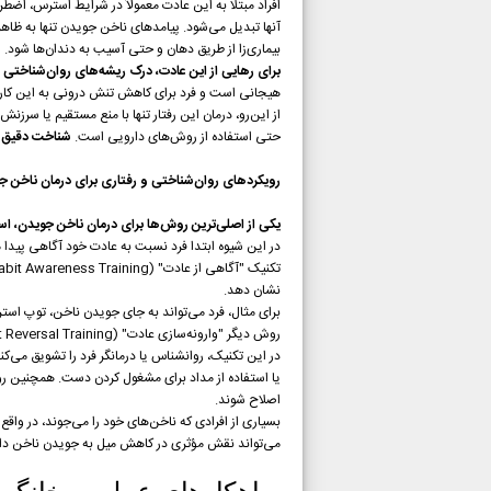
افراد مبتلا به این عادت معمولاً در شرایط استرس، اض
آنها تبدیل می‌شود. پیامدهای ناخن جویدن تنها به ظا
بیماری‌زا از طریق دهان و حتی آسیب به دندان‌ها شود.
برای رهایی از این عادت، درک ریشه‌های روان‌شناخ
هیجانی است و فرد برای کاهش تنش درونی به این کار 
از این‌رو، درمان این رفتار تنها با منع مستقیم یا سر
حتی استفاده از روش‌های دارویی است.
شناخت دقیق اب
رویکردهای روان‌شناختی و رفتاری برای درمان ناخن ج
یکی از اصلی‌ترین روش‌ها برای درمان ناخن جویدن، ا
در این شیوه ابتدا فرد نسبت به عادت خود آگاهی پیدا
نشان دهد.
برای مثال، فرد می‌تواند به جای جویدن ناخن، توپ است
روش دیگر "وارونه‌سازی عادت" (Habit Reversal Training) نام دارد که شامل آموزش پاسخ‌های جایگزین، افزایش کنترل ذهنی و ایجاد انگیزه برای تغییر است.
در این تکنیک، روانشناس یا درمانگر فرد را تشویق می‌کن
یا استفاده از مداد برای مشغول کردن دست. همچنین روش
اصلاح شوند.
بسیاری از افرادی که ناخن‌های خود را می‌جوند، در وا
می‌تواند نقش مؤثری در کاهش میل به جویدن ناخن دا