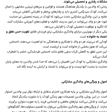
مشکلات رفتاری و تحصیلی می‌شوند.
زمانی که والدین با یکدیگر هماهنگ هستند و قوانین و مرزهای تربیتی مشابهی را اعمال
می‌کنند، کودک سردرگمی کمتری دارد و رفتارهای پرخطر و نافرمانی کاهش می‌یابد.
علاوه بر این، والدگری مشارکتی باعث می‌شود که کودک در زمینه تحصیلی نیز حمایت
شود؛ هر دو والد می‌توانند در امور مدرسه، تکالیف و فعالیت‌های آموزشی مشارکت کنند،
که انگیزه و موفقیت تحصیلی کودک را افزایش می‌دهد.
یکی دیگر از مهم‌ترین مزایای والدگری مشارکتی برای فرزندان طلاق،
تقویت حس تعلق و
اعتماد به خانواده
است.
کودکی که می‌بیند هر دو والد با همکاری و هماهنگی به او اهمیت می‌دهند، احساس
می‌کند که هنوز بخشی از خانواده است و ارزشمند است.
این حس تعلق به کاهش اثرات منفی طلاق مانند احساس طردشدگی، خشم یا اضطراب
کمک می‌کند.
والدگری مشارکتی به کودک این اطمینان را می‌دهد که جدا شدن والدین به معنای پایان
حمایت یا محبت آنها نیست و او می‌تواند با اعتماد و آرامش به آینده نگاه کند.
اصول و ویژگی‌های والدگری مشارکتی
اصول والدگری مشارکتی بر پایه همکاری، احترام متقابل و ارتباط مؤثر بین والدین استوار
است. در این روش، والدین تصمیمات مهم زندگی کودک را با مشورت یکدیگر اتخاذ
می‌کنند و تلاش می‌کنند نیازهای عاطفی و اجتماعی فرزند را به صورت متوازن برآورده
سازند. از ویژگی‌های مهم والدگری مشارکتی می‌توان به تقسیم مسئولیت‌ها، گفتگوهای
سازنده، و تشویق فرزند به ابراز احساسات اشاره کرد. والدگری مشارکتی همچنین به