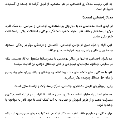
به این ترتیب، مددکاری اجتماعی در هر سطحی، از فردی گرفته تا جامعه ی گسترده،
تاثیرگذار است.
مددکار اجتماعی کیست؟
او فردی است متخصص که با مهارتهای روانشناختی، اجتماعی و سیاسی، به کمک افراد
درگیر در مشکلاتی مانند فقر، اعتیاد، خشونت خانگی، بیکاری، اختلالات روانی یا مشکلات
خانوادگی میآید.
این افراد با درک عمیق از عوامل اجتماعی، اقتصادی و فرهنگی موثر بر زندگی انسانها،
برنامه ریزی هایی را برای بهبود شرایط طراحی میکنند.
مددکاران اجتماعی نه تنها در مراکز بهزیستی یا بیمارستانها مشغول به کار هستند، بلکه
در مدارس، زندانها، سازمانهای غیردولتی و حتی نهادهای دولتی نیز فعالیت میکنند.
آنها با همکاری سایر متخصصان مانند روانشناسان، پزشکان و وکلا، رویکردهای چندبعدی
را برای حل مسائل پیچیده بهکار میگیرند.
یکی از ویژگیهای کلیدی مددکاری اجتماعی، تمرکز بر مشارکت و توانمندسازی است.
به جای اعمال راه حلهای آماده، مددکاران سعی میکنند تا افراد را در فرآیند تصمیم گیری
مشارکت دهند و از طریق آموزش و حمایت، به آنها کمک کنند تا خود قادر به مواجهه با
چالشها شوند.
برای مثال، در مواردی مانند اعتیاد، مددکار اجتماعی نه تنها به درمان فردی میپردازد، بلکه