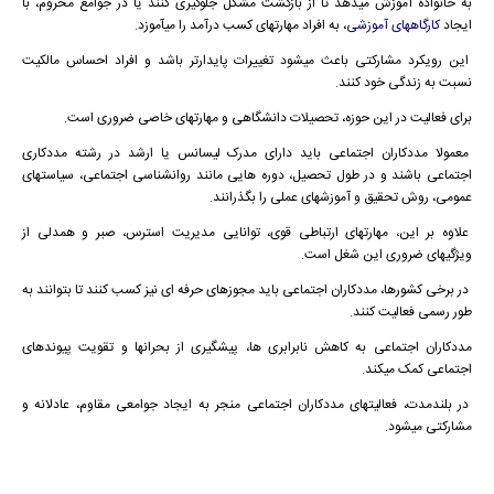
به خانواده آموزش میدهد تا از بازگشت مشکل جلوگیری کنند یا در جوامع محروم، با
ایجاد
کارگاههای آموزشی
، به افراد مهارتهای کسب درآمد را میآموزد.
این رویکرد مشارکتی باعث میشود تغییرات پایدارتر باشد و افراد احساس مالکیت
نسبت به زندگی خود کنند.
برای فعالیت در این حوزه، تحصیلات دانشگاهی و مهارتهای خاصی ضروری است.
معمولا مددکاران اجتماعی باید دارای مدرک لیسانس یا ارشد در رشته مددکاری
اجتماعی باشند و در طول تحصیل، دوره هایی مانند روانشناسی اجتماعی، سیاستهای
عمومی، روش تحقیق و آموزشهای عملی را بگذرانند.
علاوه بر این، مهارتهای ارتباطی قوی، توانایی مدیریت استرس، صبر و همدلی از
ویژگیهای ضروری این شغل است.
در برخی کشورها، مددکاران اجتماعی باید مجوزهای حرفه ای نیز کسب کنند تا بتوانند به
طور رسمی فعالیت کنند.
مددکاران اجتماعی به کاهش نابرابری ها، پیشگیری از بحرانها و تقویت پیوندهای
اجتماعی کمک میکند.
در بلندمدت، فعالیتهای مددکاران اجتماعی منجر به ایجاد جوامعی مقاوم، عادلانه و
مشارکتی میشود.