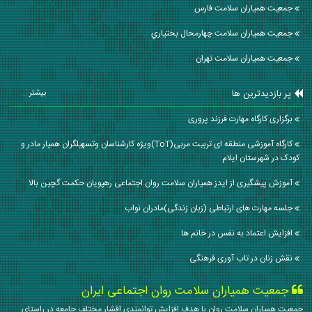
جمعیت همیاران سلامت فارس
جمعیت همیاران سلامت چهارمحال بختياري
جمعیت همیاران سلامت تهران
پر بازدیدترین ها
بیشتر ...
برگزاری کارگاه مهارت فرزند پروری
کارگاه آموزشی منطقه ای تربیت مربی(ToT)ویژه کارشناسان وتسهیلگران همیار مادر و
کودک در شهرستان ایلام
آموزش پیشگیری از ایدز همیاران سلامت روان اجتماعی رهپویان حکمت گچین بالا
جلسه مهارت های ارتباطی (زبان زندگی)مادران نواب
افزایش اعتماد به نفس در خانم ها
نقش زنان در تاب آوری فرهنگی
جمعیت همیاران سلامت روان اجتماعی ایران
جمعیت همیاران سلامت روان با هدف افزایش توانمندی اقشار مختلف جامعه در راستای