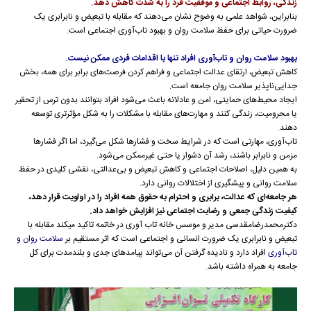
زندگی، روابط اجتماعی و موفقیت فرد را به شدت کاهش دهد.
بنابراین، شواهد علمی به وضوح نشان می‌دهند که مقابله با تبعیض و نابرابری یک
ضرورت حیاتی برای حفظ سلامت روان و بهبود تاب‌آوری اجتماعی است.
بهبود سلامت روان و تاب‌آوری افراد تنها با اقدامات فردی ممکن نیست.
کاهش تبعیض، ارتقای عدالت اجتماعی و فراهم کردن فرصت‌های برابر برای همه، بخش
جدایی‌ناپذیر سلامت روان جامعه است.
ایجاد محیط‌های حمایتی، امن و عادلانه باعث می‌شود افراد بتوانند بدون ترس از تحقیر
یا محرومیت، زندگی کنند و مهارت‌های مقابله با مشکلات را به شکل مؤثرتری توسعه
دهند.
تاب‌آوری، مهارتی است که در شرایط سخت و فشارها شکل می‌گیرد، اما اگر فشارها
مزمن و نابرابر باشند، رشد آن دشوار یا حتی غیرممکن می‌شود.
به همین دلیل، اصلاحات اجتماعی و کاهش تبعیض و بی‌عدالتی، نقشی کلیدی در حفظ
سلامت روانی و پیشگیری از اختلالات روانی دارد.
هر جامعه‌ای که عدالت، برابری و احترام به حقوق همه افراد را در اولویت قرار دهد،
کیفیت زندگی جمعی و رضایت اجتماعی نیز افزایش خواهد داد.
دکترمحمدرضامقدسی مدیر و موسس خانه تاب آوری در خاتمه تاکید میکند مقابله با
تبعیض و نابرابری یک ضرورت انسانی و اجتماعی است که اثر مستقیم بر
سلامت روان و
تاب‌آوری
افراد دارد و نادیده گرفتن آن می‌تواند پیامدهای جدی و بلندمدت برای کل
جامعه به همراه داشته باشد.