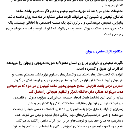
کاهش می‌دهد.
تحقیقات نشان می‌دهد که تجربه مداوم تبعیض، حتی اگر مستقیم نباشد، مانند
تماشای تبعیض یا شنیدن آن، می‌تواند اثرات منفی مشابه بر سلامت روان داشته باشد.
بنابراین، تبعیض، بی‌عدالتی و نابرابری تنها یک مسئله اجتماعی یا اخلاقی نیستند، بلکه
یک بحران جدی سلامت روانی محسوب می‌شوند که نیازمند توجه و اقدام همزمان فردی
و جمعی است.
مکانیزم اثرات منفی بر روان
تأثیرات تبعیض و نابرابری بر روان انسان معمولاً به صورت تدریجی و پنهان رخ می‌دهد،
اما اثرات آن عمیق و گسترده است.
افرادی که تحت فشارهای اجتماعی و تبعیض‌های مداوم قرار دارند، سیستم عصبی و
هورمونی آن‌ها تحت تأثیر قرار می‌گیرد و استرس مزمن در بدن آن‌ها شکل می‌گیرد.
استرس مزمن باعث افزایش سطح هورمون‌هایی مانند کورتیزول می‌شود که در طولانی
مدت می‌تواند عملکرد مغز، حافظه، تمرکز و تنظیم هیجانی را مختل کند.
علاوه بر این، این فشارها باعث ایجاد احساس بی‌ارزشی، سرکوب درونی و ناامیدی
می‌شود که توانایی فرد برای مقابله با مشکلات زندگی را کاهش می‌دهد.
بسیاری از افراد به دلیل مواجهه مداوم با بی‌عدالتی، اعتماد به نفس خود را از دست
می‌دهند و حتی در تصمیم‌گیری‌های مهم زندگی دچار تردید و ترس می‌شوند. عدم
دسترسی به منابع حمایتی و فرصت‌های برابر، این اثرات منفی را تشدید می‌کند.
همچنین، تجربه تبعیض در محیط‌های آموزشی، کاری یا اجتماعی باعث می‌شود فرد