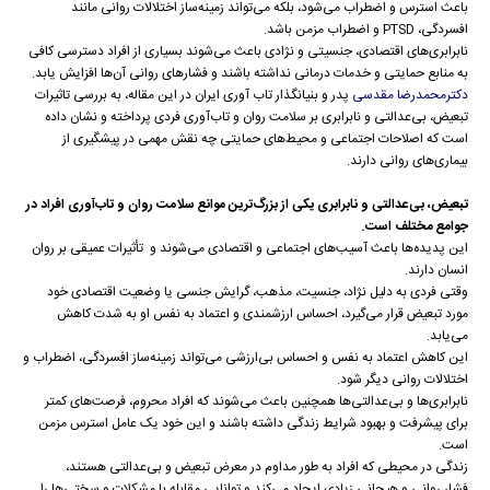
باعث استرس و اضطراب می‌شود، بلکه می‌تواند زمینه‌ساز اختلالات روانی مانند
افسردگی، PTSD و اضطراب مزمن باشد.
نابرابری‌های اقتصادی، جنسیتی و نژادی باعث می‌شوند بسیاری از افراد دسترسی کافی
به منابع حمایتی و خدمات درمانی نداشته باشند و فشارهای روانی آن‌ها افزایش یابد.
دکترمحمدرضا مقدسی
پدر و بنیانگذار تاب آوری ایران در این مقاله، به بررسی تاثیرات
تبعیض، بی‌عدالتی و نابرابری بر سلامت روان و تاب‌آوری فردی پرداخته و نشان داده
است که اصلاحات اجتماعی و محیط‌های حمایتی چه نقش مهمی در پیشگیری از
بیماری‌های روانی دارند.
تبعیض، بی‌عدالتی و نابرابری یکی از بزرگ‌ترین موانع سلامت روان و تاب‌آوری افراد در
جوامع مختلف است.
این پدیده‌ها باعث آسیب‌های اجتماعی و اقتصادی می‌شوند و تأثیرات عمیقی بر روان
انسان دارند.
وقتی فردی به دلیل نژاد، جنسیت، مذهب، گرایش جنسی یا وضعیت اقتصادی خود
مورد تبعیض قرار می‌گیرد، احساس ارزشمندی و اعتماد به نفس او به شدت کاهش
می‌یابد.
این کاهش اعتماد به نفس و احساس بی‌ارزشی می‌تواند زمینه‌ساز افسردگی، اضطراب و
اختلالات روانی دیگر شود.
نابرابری‌ها و بی‌عدالتی‌ها همچنین باعث می‌شوند که افراد محروم، فرصت‌های کمتر
برای پیشرفت و بهبود شرایط زندگی داشته باشند و این خود یک عامل استرس مزمن
است.
زندگی در محیطی که افراد به طور مداوم در معرض تبعیض و بی‌عدالتی هستند،
فشار روانی و هیجانی زیادی ایجاد می‌کند و توانایی مقابله با مشکلات و سختی‌ها را