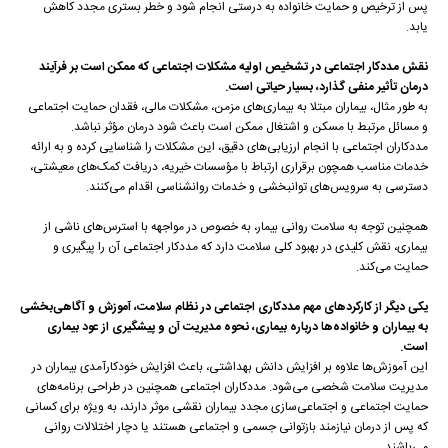
پس از ترخیص و حمایت خانواده به درستی انجام شود و خطر بستری مجدد کاهش
یابد.
نقش مددکار اجتماعی در تشخیص اولیه مشکلات اجتماعی که ممکن است بر فرآیند
درمان تأثیر منفی گذارد، بسیار حیاتی است.
به طور مثال، بیماران مبتلا به بیماری‌های مزمن، مشکلات مالی، فقدان حمایت اجتماعی
و مسائل مرتبط با مسکن و اشتغال ممکن است باعث شود درمان مؤثر نباشد.
مددکاران اجتماعی با انجام ارزیابی‌های دقیق، این مشکلات را شناسایی کرده و به ارائه
خدمات مناسب همچون برقراری ارتباط با مؤسسات خیریه، دریافت کمک‌های معیشتی،
دسترسی به سرویس‌های توانبخشی و خدمات روانشناسی اقدام می‌کنند.
همچنین توجه به سلامت روانی بیمار، به خصوص در مواجهه با استرس‌های ناشی از
بیماری، نقش کلیدی در بهبود کلی سلامت دارد که مددکار اجتماعی آن را پیگیری و
حمایت می‌کند.
یکی دیگر از کارکردهای مهم مددکاری اجتماعی در نظام سلامت، آموزش و آگاهی‌بخشی
به بیماران و خانواده‌ها درباره بیماری، نحوه مدیریت آن و پیشگیری از عود بیماری
است.
این آموزش‌ها علاوه بر افزایش دانش بهداشتی، باعث افزایش خودکارآمدی بیماران در
مدیریت سلامت شخصی می‌شود. مددکاران اجتماعی همچنین در طراحی برنامه‌های
حمایت اجتماعی و اجتماعی‌سازی مجدد بیماران نقشی موثر دارند، به ویژه برای کسانی
که پس از درمان نیازمند بازتوانی جسمی و اجتماعی هستند یا دچار اختلالات روانی
می‌باشند.