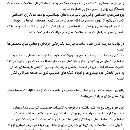
و اجرای برنامه‌های عدالت‌محور به دولت کمک می‌کند تا ساختارهای سلامت را به سمت
پاسخگویی بهتر و انسان‌محورتر هدایت نماید.
پژوهش‌های اجتماعی و ارزیابی تاثیر برنامه‌های بهداشتی، توسط مددکاران اجتماعی
انجام می‌شود تا بهبود مستمر در ارائه خدمات حاصل گردد. همچنین آن‌ها در آموزش
دانشجویان رشته‌های پزشکی، روانشناسی و پیراپزشکی نقش دارند تا به ترویج فرهنگ
همکاری میان حرفه‌ای در نظام سلامت و ارتقای مراقبت جامع کمک کنند.
در نهایت مدرنیزه کردن نظام سلامت نیازمند یکپارچگی حرفه‌ای و تعامل میان تخصص‌ها
است.
مددکاری اجتماعی
با رویکرد جامع و بین‌رشته‌ای خود به تقویت جنبه‌های انسانی و
اجتماعی درمان می‌پردازد و نقش سازنده‌ای در تحقق اهداف سلامت جهانی ایفا می‌کند.
اهمیت مددکار اجتماعی در کیفیت بخشی و رضایت بیماران، کاهش هزینه‌های اضافی
به دلیل کاهش عود بیماری‌ها و ایجاد شبکه‌های حمایتی قوی در جامعه غیر قابل انکار
است.
بنابراین وجود مددکاران اجتماعی متخصص در نظام سلامت از جمله الزامات سیستم‌های
بهداشتی موفق و پایدار می‌باشد.
این حوزه روند رو به رشد داشته و با توجه به تغییرات جمعیتی، افزایش بیماری‌های
مزمن و نیاز فزاینده به مراقبت‌های روانی و اجتماعی، ضرورت توجه بیشتر به مدکار
اجتماعی در ساختارهای بهداشتی کشورها دوچندان شده است. لذا سیاست‌گذاران و
مدیران نظام سلامت باید افق‌های جدیدی برای توسعه این حرفه در مراکز درمانی ایجاد