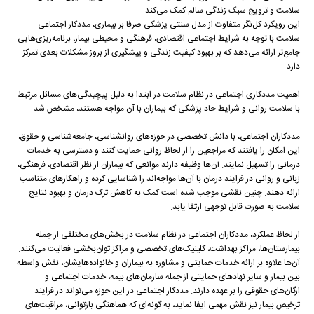
سلامت و ترویج سبک زندگی سالم کمک می‌کند.
این رویکرد کل‌نگر متفاوت از مدل سنتی پزشکی صرفا بر بیماری، مددکار اجتماعی
سلامت با توجه به شرایط اجتماعی اقتصادی، فرهنگی و محیطی بیمار، برنامه‌ریزی‌هایی
جامع‌تر ارائه می‌دهد که بر بهبود کیفیت زندگی و پیشگیری از بروز مشکلات بعدی تمرکز
دارد.
اهمیت مددکاری اجتماعی در نظام سلامت در ابتدا به دلیل پیچیدگی‌های مسائل مرتبط
با سلامت روانی و شرایط حاد پزشکی که بیماران با آن مواجه هستند، مشخص شد.
مددکاران اجتماعی، با دانش تخصصی در حوزه‌های روانشناسی، جامعه‌شناسی و حقوق،
این امکان را یافتند که مراجعین را از لحاظ روانی حمایت کنند و دسترسی به خدمات
درمانی را تسهیل نمایند. آن‌ها وظیفه دارند موانعی که بیماران از نظر اقتصادی، فرهنگی،
زبانی و روانی در فرایند درمان با آن‌ها مواجه‌اند را شناسایی کرده و راهکارهای متناسب
ارائه دهند. چنین نقشی موجب شده است کمک به کاهش ترک درمان و بهبود نتایج
سلامت به صورت قابل توجهی ارتقا یابد.
از لحاظ عملکرد، مددکاران اجتماعی در نظام سلامت در بخش‌های مختلفی از جمله
بیمارستان‌ها، مراکز بهداشت، کلینیک‌های تخصصی و مراکز توان‌بخشی فعالیت می‌کنند.
آن‌ها علاوه بر ارائه خدمات حمایتی و مشاوره به بیماران و خانواده‌هایشان، نقش واسطه
بین بیمار و سایر نهادهای حمایتی از جمله سازمان‌های بیمه، خدمات اجتماعی و
ارگان‌های حقوقی را بر عهده دارند. مددکار اجتماعی در این حوزه می‌تواند در فرایند
ترخیص بیمار نیز نقش مهمی ایفا نماید، به گونه‌ای که هماهنگی بازتوانی، مراقبت‌های