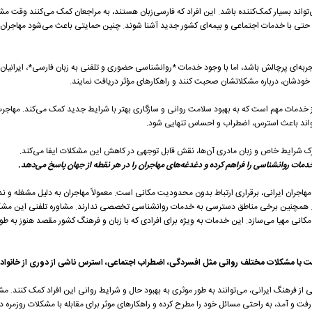
تواند بسیار کمک‌کننده باشد. این افراد که فارسی‌زبان هستند، به مراجعان کمک می‌کنند وقت مشا
د و حتی با خدمات اجتماعی و بیمه‌ای کشور جدید آشنا شوند. چنین حمایتی باعث می‌شود مهاجرا
جربه‌ای پرچالش باشد، اما با وجود خدمات *روانشناسی حضوری و تلفنی به زبان فارسی*، ایرانیان م
خودشان، درباره مشکلاتشان صحبت کنند و راهکارهای مؤثر دریافت نمایند.
ز خدمات مهم است که به بهبود سلامت روانی و سازگاری بهتر با شرایط جدید کمک می‌کند. مهاجرت،
تواند باعث استرس، اضطراب و احساس تنهایی شود.
ک شرایط خاص و زبان مادری آن‌ها، نقش قابل توجهی در کاهش این مشکلات ایفا می‌کند.
خدمات روانشناسی را فراهم کرده و دغدغه‌های مهاجران را در هر نقطه از جهان پاسخ می‌دهد.
مهاجران ایرانی، برقراری ارتباط بدون محدودیت مکانی است. معمولاً مهاجران به دلیل مشغله و ن
د. همچنین برخی مناطق دسترسی به خدمات روانشناسی تخصصی ندارند. مشاوره تلفنی این مشک
کانی مهیا می‌سازد. این خدمات به ویژه برای افرادی که با زبان و فرهنگ کشور مقصد هنوز به طور 
است با مشکلات مختلف روانی مثل افسردگی، اضطراب اجتماعی، استرس ناشی از دوری از خانواد
 فرهنگ ایرانی، می‌توانند به طور موثری به بهبود حال و شرایط روانی این افراد کمک کنند. مشا
فت و آمد، به راحتی مسائل خود را مطرح کرده و راهکارهای موثر برای مقابله با مشکلات روزمره د