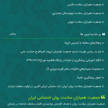
جمعیت همیاران سلامت فارس
جمعیت همیاران سلامت چهارمحال بختياري
جمعیت همیاران سلامت تهران
پر بازدیدترین ها
بیشتر ...
راهکارهای مقابله با استرس کرونا
بازدید ریئس هییت مدیره جمعیت همیاران ازروند اجراطرح حمایت یابی
کارگاه آموزشی پیشگیری از اعتیاددر پایگاه فاطمیه مورخ۱۳۹۷/۰۳/۰۷
مجموعه سمينارهاي خانواده سالم (فرزندپروري 3)
اصول پيشگيري اعتياد
جمعیت همیاران سلامت روان ایران؛ یک سازمان ارزش آفرین در تولید منفعت پایدار
جمعیت همیاران سلامت روان اجتماعی ایران
جمعیت همیاران سلامت روان با هدف افزایش توانمندی اقشار مختلف جامعه در راستای