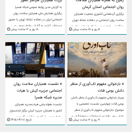
زمین به همراه همیاران سلامت
بزرگ همیاران سراسر کشور
روان اجتماعی استان کرمان
به گزارش مدیر روابط عمومی شبکه هسرا
برگزاری همایش ملی همیاران سلامت روان
برگزاری گردهمایی کشوری جمعیت همیاران
اجتماعی ایران در دهکده نشاط تهران با حضور
سلامت روان اجتماعی در دهکده نشاط تهران
مسئولان کشوریبه گزارش روابط عمومی و
به گزارش روابط عمومی شبکه همیاران سلامت
۵ روز و ۲۸ ساعت پیش
۱۸ روز و ۱۲ ساعت پیش
اطلاع رسانی جمعیت همیاران سلامت ...
روان اجتماعی (هسرا) استان کرمان، گردهمایی
ملی «جمعیت همیاران سلامت ...
اخبار
۱
۶۴ ,
اخبار
۴
۹۵ ,
بازخوانی مفهوم تاب‌آوری از منظر
نشست همیاران سلامت روان
دانش بومی قنات
اجتماعی جزیره کیش با هیات
مدیره شبکه هسرا
وبینار بازخوانی مفهوم تاب‌آوری از منظر دانش
بومی قنات چهارمین نشست تخصصی با
نشست هم‌اندیشی هیئت‌مدیره همیاران
موضوع «بازخوانی مفهوم تاب‌آوری از منظر
کشور با همیاران جزیره کیش برگزار شدمسول
دانش بومی قنات» با مشارکت پژوهشگران و
روابط عمومی شبکه هسرا کشور گفت؛ در
۲۱ روز و ۱۲ ساعت پیش
تاریخ ۱۴۰۵/۰۴/۰۸
علاقه‌مندان حوزه ...
تاریخ هشتم تیرماه در فضای آرام و پویا‌ی
«اسکای روم»، نشست هم‌اندیشی ...