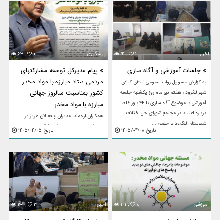
اخبار
۱
۹۱ ,
پيشگيري
۰
۶۳ ,
جلسات آموزشی و آگاه سازی
پیام مدیرکل توسعه مشارکتهای
مردمی ستاد مبارزه با مواد مخدر
به گزارش مسوول روابط عمومی استان گیلان
کشور بمناسبت سالروز جهانی
شهر لنگرود ؛ هفتم تیر ماه روز یکشنبه جلسه
آموزشی با موضوع آگاه سازی با ۴۴ باور غلط
مبارزه با مواد مخدر
درباره اعتیاد در مجتمع شورای حل اختلاف
همکاران ارجمند، مدیران و فعالان عزیز در
شهرستان لنگرود با حضور ...
سازمان‌های مردم‌نهادسلام علیکمروز جهانی
تاریخ ۱۴۰۵/۰۴/۰۸
تاریخ ۱۴۰۵/۰۴/۰۵
مبارزه با مواد مخدر، فرصتی است برای
یادآوری این واقعیت که مسئله اعتیاد، فقط
مسئولیت یک دستگاه یا ...
آموزشی
۸
۱۰۱ ,
اخبار
۲۱
۲۰۱ ,