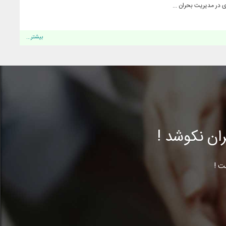
 در مدیریت بحران ...
بیشتر...
ن نکوشد !
ت !