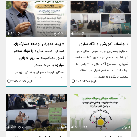
اخبار
۱
۹۴ ,
پيشگيري
۰
۶۵ ,
جلسات آموزشی و آگاه سازی
پیام مدیرکل توسعه مشارکتهای
مردمی ستاد مبارزه با مواد مخدر
به گزارش مسوول روابط عمومی استان گیلان
کشور بمناسبت سالروز جهانی
شهر لنگرود ؛ هفتم تیر ماه روز یکشنبه جلسه
آموزشی با موضوع آگاه سازی با ۴۴ باور غلط
مبارزه با مواد مخدر
درباره اعتیاد در مجتمع شورای حل اختلاف
همکاران ارجمند، مدیران و فعالان عزیز در
شهرستان لنگرود با حضور ...
سازمان‌های مردم‌نهادسلام علیکمروز جهانی
تاریخ ۱۴۰۵/۰۴/۰۸
تاریخ ۱۴۰۵/۰۴/۰۵
مبارزه با مواد مخدر، فرصتی است برای
یادآوری این واقعیت که مسئله اعتیاد، فقط
مسئولیت یک دستگاه یا ...
آموزشی
۸
۱۰۲ ,
اخبار
۲۱
۲۰۳ ,