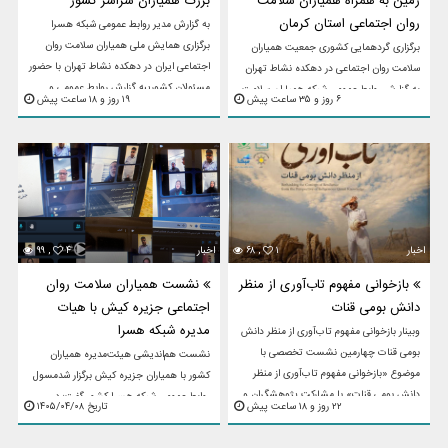
زمین به همراه همیاران سلامت
بزرگ همیاران سراسر کشور
روان اجتماعی استان کرمان
به گزارش مدیر روابط عمومی شبکه هسرا
برگزاری همایش ملی همیاران سلامت روان
برگزاری گردهمایی کشوری جمعیت همیاران
اجتماعی ایران در دهکده نشاط تهران با حضور
سلامت روان اجتماعی در دهکده نشاط تهران
مسئولان کشوریبه گزارش روابط عمومی و
به گزارش روابط عمومی شبکه همیاران سلامت
۶ روز و ۳۵ ساعت پیش
۱۹ روز و ۱۸ ساعت پیش
اطلاع رسانی جمعیت همیاران سلامت ...
روان اجتماعی (هسرا) استان کرمان، گردهمایی
ملی «جمعیت همیاران سلامت ...
اخبار
۱
۶۸ ,
اخبار
۴
۹۹ ,
بازخوانی مفهوم تاب‌آوری از منظر
نشست همیاران سلامت روان
دانش بومی قنات
اجتماعی جزیره کیش با هیات
مدیره شبکه هسرا
وبینار بازخوانی مفهوم تاب‌آوری از منظر دانش
بومی قنات چهارمین نشست تخصصی با
نشست هم‌اندیشی هیئت‌مدیره همیاران
موضوع «بازخوانی مفهوم تاب‌آوری از منظر
کشور با همیاران جزیره کیش برگزار شدمسول
دانش بومی قنات» با مشارکت پژوهشگران و
روابط عمومی شبکه هسرا کشور گفت؛ در
۲۲ روز و ۱۸ ساعت پیش
تاریخ ۱۴۰۵/۰۴/۰۸
علاقه‌مندان حوزه ...
تاریخ هشتم تیرماه در فضای آرام و پویا‌ی
«اسکای روم»، نشست هم‌اندیشی ...