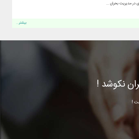
 در مدیریت بحران ...
بیشتر...
ن نکوشد !
ت !