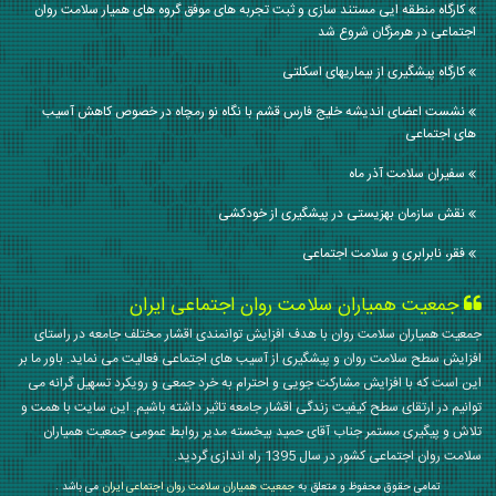
کارگاه منطقه ایی مستند سازی و ثبت تجربه های موفق گروه های همیار سلامت روان
اجتماعی در هرمزگان شروع شد
کارگاه پیشگیری از بیماریهای اسکلتی
نشست اعضای اندیشه خلیج فارس قشم با نگاه نو رمچاه در خصوص کاهش آسیب
های اجتماعی
سفیران سلامت آذر ماه
نقش سازمان بهزیستی در پیشگیری از خودکشی
فقر، نابرابری و سلامت اجتماعی
جمعیت همیاران سلامت روان اجتماعی ایران
جمعیت همیاران سلامت روان با هدف افزایش توانمندی اقشار مختلف جامعه در راستای
افزایش سطح سلامت روان و پیشگیری از آسیب های اجتماعی فعالیت می نماید. باور ما بر
این است که با افزایش مشارکت جویی و احترام به خرد جمعی و رویکرد تسهیل گرانه می
توانیم در ارتقای سطح کیفیت زندگی اقشار جامعه تاثیر داشته باشیم. این سایت با همت و
تلاش و پیگیری مستمر جناب آقای حمید بیخسته مدیر روابط عمومی جمعیت همیاران
سلامت روان اجتماعی کشور در سال 1395 راه اندازی گردید.
تمامی حقوق محفوظ و متعلق به
جمعیت همیاران سلامت روان اجتماعی ایران
می باشد .