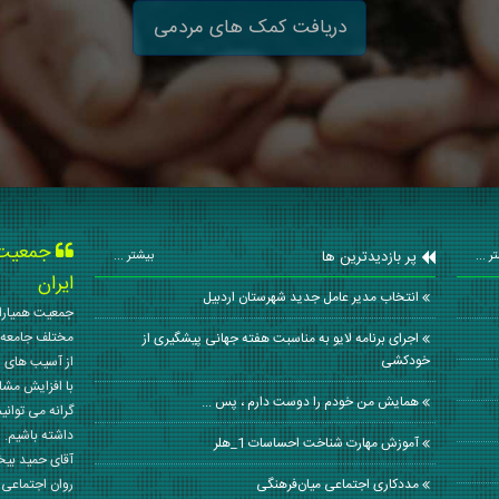
دریافت کمک های مردمی
جمعیت ه
پر بازدیدترین ها
ر ...
بیشتر ...
ایران
انتخاب مدیر عامل جدید شهرستان اردبیل
جمعیت همیاران
مختلف جامعه 
اجرای برنامه لایو به مناسبت هفته جهانی پیشگیری از
خودکشی
از آسیب های ا
با افزایش مشا
همایش من خودم را دوست دارم ، پس ...
گرانه می توانی
داشته باشیم. 
آموزش مهارت شناخت احساسات 1_هلر
آقای حمید بی
مددکاری اجتماعی میان‌فرهنگی
روان اجتماعی کشور در سال