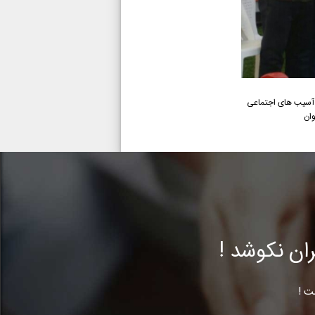
ز آسیب های اجتماعی
ن نکوشد !
ت !