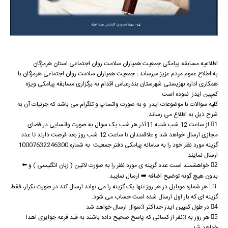
اطلاعيه مسابقه پيامكی جمعیت همیاران سلامت روان اجتماعی استان هرمزگان
به اطلاع عموم مردم عزيز ميرساند : جمعیت همیاران سلامت روان اجتماعی هرمزگان با
همکاری اداره بهزیستی شهرستان بندرعباس اقدام به برگزاری مسابقه پیامکی ويژه
کمپین ایدز نموده است.
كليه سوالات با موضوعات ایدز و به صورت واتساپ و تلگرام می باشد كه جزئيات آن به
شرح ذيل به اطلاع می رساند:
1⃣ از ساعت 12 شب شنبه 11آذر هر شب یک سوال به صورت واتساپی در فضای
مجازی ارسال خواهد شد و علاقمندان تا ساعت 12 شب روز بعد فرصت دارند تا عدد
گزينه مورد نظر خود را به سامانه پیامکی دفتر جمعیت به شماره 10007632246300
ارسال نمايند.
2⃣ خواهشمند است عدد گزينه ی مورد نظر را به صورت لاتين ( زبان انگلیسی ) و ⬅️
بدون هیچ گونه توضیح اضافه ➡️ ارسال نماييد.
3⃣ هر شماره موبايل در هر روز تنها یک گزينه را می تواند ارسال كند در صورت تكرار، فقط
گزينه ای كه بار اول ارسال شده است حساب می شود.
4⃣ در طول کمپین ایدز حداكثر 3سوال ارسال خواهد شد.
5⃣ هر روز به 3نفر از کسانی که پاسخ صحیح داده باشند به قید قرعه جوایزی اهدا
خواهد شد.