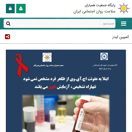
پایگاه جمعیت همیاران
سلامت روان اجتماعی ایران
كمپين ايدز