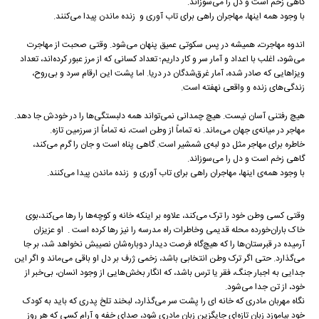
گاهی زخم است و دل را می‌سوزاند.
با وجود همه‌ اینها، مهاجران راهی برای تاب آوری و زنده ماندن پیدا می‌کنند.
اندوه مهاجرت، همیشه در پس سکوتی عمیق پنهان می‌شود. وقتی صحبت از مهاجرت
می‌شود، اغلب با اعداد و آمار سر و کار داریم؛ تعداد کسانی که از مرز عبور کرده‌اند، تعداد
ویزاهایی که صادر شده، آمار غرق‌شدگان در دریا. اما پشت این ارقام سرد و بی‌روح،
زندگی‌های زنده و واقعی نهفته است.
هیچ رفتنی آسان نیست. هیچ چمدانی نمی‌تواند همه‌ دلبستگی‌ها را در خودش جا دهد.
مهاجر در میانه‌ی جهان می‌ماند. نه تماماً از وطن است، نه تماماً از سرزمین تازه.
خاطره برای مهاجر مثل دو لبه‌ی شمشیر است. گاهی پناه است و جان را گرم می‌کند،
گاهی زخم است و دل را می‌سوزاند.
با وجود همه‌ی اینها، مهاجران راهی برای تاب آوری و زنده ماندن پیدا می‌کنند.
وقتی کسی وطن خود را ترک می‌کند، علاوه بر اینکه خانه و کوچه‌ها را رها می‌کند،بوی
خاک باران‌خورده‌ محله قدیمی وخاطرات راه مدرسه را نیز رها کرده است . او عزیزان
آرمیده در قبرستان‌ها را که هیچ‌گاه فرصت دیدار دوباره‌شان نصیبش نخواهد شد، بر جا
می‌گذارد. حتی اگر ترک وطن انتخابی باشد، زخمی ژرف بر دل او باقی می‌ماند و اگر این
جدایی به اجبار جنگ، فقر یا ترس باشد، که انگار بخش‌هایی از وجود انسان، بی‌خبر از
خود، از تن جدا می‌شود.
نگاه مهربان مادری که خانه ای را پشت سر می‌گذارد، لبخند تلخ پدری که باید به کودک
خود بیاموزد زبان تازه‌ای جایگزین زبان مادری شود، صدای خفه و آرام کسی که هر روز