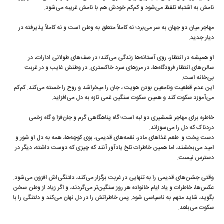
نامش به اشتباه تلفظ می‌شود و کم‌کم خودش هم با نامش غریبه می‌شود.
مهاجر میان دو جهان به سر می‌برد؛ نه کاملاً متعلق به وطن است و نه کاملاً پذیرفته در
دیار جدید.
او همیشه در انتظار، روی آستانه‌ها زندگی می‌کند؛ در صف‌های طولانی ادارات، در
سالن‌های انتظار فرودگاه‌ها، در مرزهای سرد خاکستری. در وطنش غایب و در غربت
بی‌خانه است.
این عدم قطعیت ونامعین بودن هویت ، جان را میخراشد و روح را خسته می‌کند. کم‌کم
می‌آموزد سکوت کند و همین سکوت سنگین غمی تازه به دل می‌افزاید.
خاطره برای مهاجر شمشیری دو لبه است؛ گاه پناهگاهی گرم و جان‌فزا و گاه زخمی
دردناک که دل را می‌سوزاند.
دست پخت و طعم غذاهای مادر، نغمه‌های قدیمی، بوی کوچه‌ها، همه به دل او شور و
امید می‌بخشند، اما همین خاطرات تلخ یادآور آنند که چیزی که دوست داشته، دیگر در
دسترس نیست.
وقتی جشن‌های قدیمی را به تنهایی در غربت برگزار می‌کند، دلتنگی‌اش افزون می‌شود.
عکس‌ها، خاطرات و یاد ایام خانواده هر روز سنگین‌تر می‌گردند، و اگر زیاد از وطن سخن
بگوید، شاید متهم به ناسپاسی شود. پس خاطراتش را در دل نهان می‌کند و دلتنگی را با
سکوت می‌بلعد.