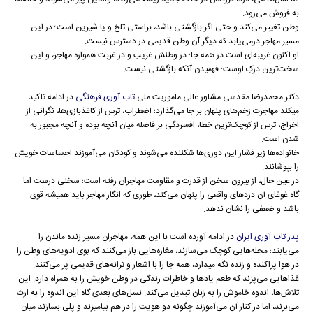
به فروش می‌رود.
وطن تغییر می‌کند و حتی اگر بازگشتی باشد، براستی تلخ و یا شیرین است؛ در این
مسیر مهاجر درمی‌یابد که دیگر آن وطن قدیمی در دسترس نیست.
او اکنون غریبه‌ای است در همه جا؛ در وطنش غریب و در غربت همواره مهاجر، و این
سخت‌ترین درکِ اوست؛ فهمیدن آنکه بازگشتی نیست.
دکتر محمدرضا مقدسی مشاور عالی ماموریت ملی
تاب آوری فرهنگی
در ادامه تاکید
میکند مهاجرت زخم‌های پنهان بر جا می‌گذارد؛ اضطراب، ترس از کاغذبازی‌ها، نگرانی از
اخراج، ترس از کوچک‌ترین خطا، افسردگی بر فاصله میان آنچه بوده و آنچه مجبور به
شدن است.
خانواده‌ها زیر فشار این دوری‌ها شکننده می‌شوند و کودکان می‌آموزند احساسات خویش
را بپوشانند.
در عین حال، از بیرون سخن از قدرت و مقاومت مهاجران رفته است؛ سخنی درست اما
گاه غوغای آن دردهای واقعی را پنهان می‌کند، طوری که انگار مهاجر باید همیشه قوی
باشد و ضعفی را نشان ندهد.
پدر تاب آوری ایران
در ادامه آورده است با این همه، مهاجران مسیر زنده ماندن را
می‌یابند؛ محله‌هایی کوچک می‌سازند، مغازه‌هایی باز می‌کنند که بوی ادویه‌های وطن را
در هوا پراکنده و زنده نگه میدارد، همه جا را با اشعار و ترانه‌های قدیمی پر می‌کنند.
غذاهایی می‌پزند که طعم یادها و خاطرات زندگی در وطن خویش را به همراه دارد. این
تلاش‌ها، اندوه خاموش را به زبان تبدیل می‌کند. نسل‌های بعدی گاه این اندوه را به ارث
می‌برند، اما در کنار آن می‌آموزند چگونه دو هویت را در هم بیامیزند و پلی بسازند میان