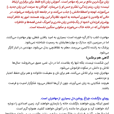
زبان بزرگ‌ترین مانع بر سر راه مهاجر است. آموزش زبان تازه فقط برای برقراری ارتباط
نیست؛ زبان، ریتم زندگی، تفکر و حس او را می‌سازد. کودکان به سرعت این زبان جدید را
می‌آموزند، لهجه و اصطلاحاتش را جذب می‌کنند و در جامعه تازه پذیرفته می‌شوند، در
حالی که والدین با غروری آمیخته به اندوه، نظاره‌گر این روند هستند؛ غرور به خاطر آینده
روشن‌تر فرزندان، اندوه از رنگ‌باختن زبان مادری و کم‌رنگ شدن قصه‌ها و خاطرات
خانوادگی که در خانه خاک می‌خورند و سکوتی سنگین نشسته است.
مهاجرت اغلب با کار گره خورده است؛ بسیاری به امید یافتن شغلی بهتر مهاجرت می‌کنند،
اما در سرزمین تازه، مدارک و مهارت‌هایشان به رسمیت شناخته نمی‌شود.
پزشک به راننده تاکسی می‌رسد، معلم به نظافتچی بدل می‌شود، مهندس در انبار کارگر
می‌شود.
گاهی هم برعکس!
این شکست نیست، بلکه تنها راه بقاست، اما در دل، غمی عمیق می‌خروشد؛ سال‌ها
تلاش و دانش در سکوت فراموش می‌شود.
مهاجران چند برابر تلاش می‌کنند، هم برای نان و معیشت خانواده و هم برای حفظ اعتبار
و عزت‌نفس.
هرچند شکایتی به زبان نمی‌آورند، چون از آن‌ها انتظار می‌رود شکرگزار امنیت و فرصت
باشند.
رویای بازگشت، چراغ روشن دل بسیاری از مهاجران است.
تصور اینکه روزی خواهند بازگشت، خانه را بازسازی خواهند کرد، زمین اجدادی را دوباره
آباد خواهند کرد و عزیزان جا مانده را در آغوش خواهند کشید، همواره گرم است.
اما سال‌ها می‌گذرد، فرزندان در خاک جدید ریشه می‌زنند، والدین پیر می‌شوند و خانه‌ها