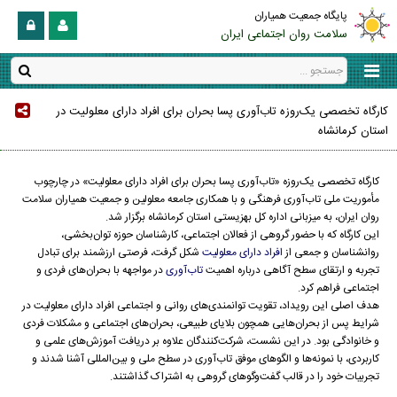
پایگاه جمعیت همیاران
سلامت روان اجتماعی ایران
کارگاه تخصصی یک‌روزه تاب‌آوری پسا بحران برای افراد دارای معلولیت در
استان کرمانشاه
کارگاه تخصصی یک‌روزه «تاب‌آوری پسا بحران برای افراد دارای معلولیت» در چارچوب
مأموریت ملی تاب‌آوری فرهنگی و با همکاری جامعه معلولین و جمعیت همیاران سلامت
روان ایران، به میزبانی اداره کل بهزیستی استان کرمانشاه برگزار شد.
این کارگاه که با حضور گروهی از فعالان اجتماعی، کارشناسان حوزه توان‌بخشی،
روانشناسان و جمعی از
افراد دارای معلولیت
شکل گرفت، فرصتی ارزشمند برای تبادل
تجربه و ارتقای سطح آگاهی درباره اهمیت
تاب‌آوری
در مواجهه با بحران‌های فردی و
اجتماعی فراهم کرد.
هدف اصلی این رویداد، تقویت توانمندی‌های روانی و اجتماعی افراد دارای معلولیت در
شرایط پس از بحران‌هایی همچون بلایای طبیعی، بحران‌های اجتماعی و مشکلات فردی
و خانوادگی بود. در این نشست، شرکت‌کنندگان علاوه بر دریافت آموزش‌های علمی و
کاربردی، با نمونه‌ها و الگوهای موفق تاب‌آوری در سطح ملی و بین‌المللی آشنا شدند و
تجربیات خود را در قالب گفت‌وگوهای گروهی به اشتراک گذاشتند.