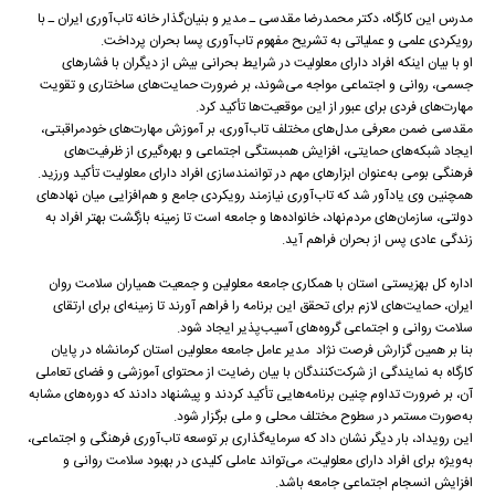
مدرس این کارگاه، دکتر محمدرضا مقدسی ـ مدیر و بنیان‌گذار خانه تاب‌آوری ایران ـ با
رویکردی علمی و عملیاتی به تشریح مفهوم تاب‌آوری پسا بحران پرداخت.
او با بیان اینکه افراد دارای معلولیت در شرایط بحرانی بیش از دیگران با فشارهای
جسمی، روانی و اجتماعی مواجه می‌شوند، بر ضرورت حمایت‌های ساختاری و تقویت
مهارت‌های فردی برای عبور از این موقعیت‌ها تأکید کرد.
مقدسی ضمن معرفی مدل‌های مختلف تاب‌آوری، بر آموزش مهارت‌های خودمراقبتی،
ایجاد شبکه‌های حمایتی، افزایش همبستگی اجتماعی و بهره‌گیری از ظرفیت‌های
فرهنگی بومی به‌عنوان ابزارهای مهم در توانمندسازی افراد دارای معلولیت تأکید ورزید.
همچنین وی یادآور شد که تاب‌آوری نیازمند رویکردی جامع و هم‌افزایی میان نهادهای
دولتی، سازمان‌های مردم‌نهاد، خانواده‌ها و جامعه است تا زمینه بازگشت بهتر افراد به
زندگی عادی پس از بحران فراهم آید.
اداره کل بهزیستی استان با همکاری جامعه معلولین و جمعیت همیاران سلامت روان
ایران، حمایت‌های لازم برای تحقق این برنامه را فراهم آورند تا زمینه‌ای برای ارتقای
سلامت روانی و اجتماعی گروه‌های آسیب‌پذیر ایجاد شود.
بنا بر همین گزارش فرصت نژاد مدیر عامل جامعه معلولین استان کرمانشاه در پایان
کارگاه به نمایندگی از شرکت‌کنندگان با بیان رضایت از محتوای آموزشی و فضای تعاملی
آن، بر ضرورت تداوم چنین برنامه‌هایی تأکید کردند و پیشنهاد دادند که دوره‌های مشابه
به‌صورت مستمر در سطوح مختلف محلی و ملی برگزار شود.
این رویداد، بار دیگر نشان داد که سرمایه‌گذاری بر توسعه تاب‌آوری فرهنگی و اجتماعی،
به‌ویژه برای افراد دارای معلولیت، می‌تواند عاملی کلیدی در بهبود سلامت روانی و
افزایش انسجام اجتماعی جامعه باشد.