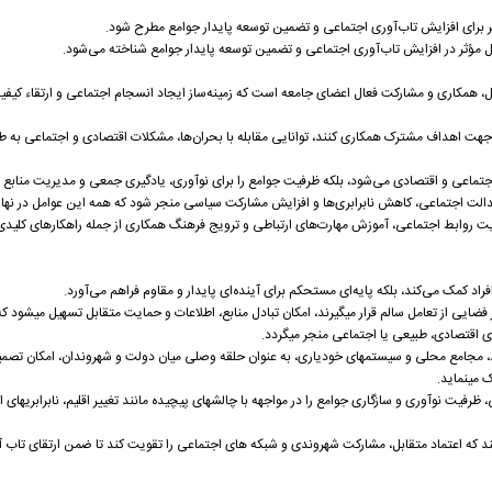
ر برای افزایش تاب‌آوری اجتماعی و تضمین توسعه پایدار جوامع مطرح شود.
ل مؤثر در افزایش تاب‌آوری اجتماعی و تضمین توسعه پایدار جوامع شناخته می‌شود.
ل، همکاری و مشارکت فعال اعضای جامعه است که زمینه‌ساز ایجاد انسجام اجتماعی و ارتقاء کیفی
 در جهت اهداف مشترک همکاری کنند، توانایی مقابله با بحران‌ها، مشکلات اقتصادی و اجتماعی به
جتماعی و اقتصادی می‌شود، بلکه ظرفیت جوامع را برای نوآوری، یادگیری جمعی و مدیریت منابع 
عدالت اجتماعی، کاهش نابرابری‌ها و افزایش مشارکت سیاسی منجر شود که همه این عوامل در نهای
قویت روابط اجتماعی، آموزش مهارت‌های ارتباطی و ترویج فرهنگ همکاری از جمله راهکارهای کلیدی
راد کمک می‌کند، بلکه پایه‌ای مستحکم برای آینده‌ای پایدار و مقاوم فراهم می‌آورد.
 فضایی از تعامل سالم قرار میگیرند، امکان تبادل منابع، اطلاعات و حمایت متقابل تسهیل میشود 
اقتصادی، طبیعی یا اجتماعی منجر میگردد.
د، مجامع محلی و سیستمهای خودیاری، به عنوان حلقه وصلی میان دولت و شهروندان، امکان تصم
ک مینماید.
ظرفیت نوآوری و سازگاری جوامع را در مواجهه با چالشهای پیچیده مانند تغییر اقلیم، نابرابریهای 
هند که اعتماد متقابل، مشارکت شهروندی و شبکه های اجتماعی را تقویت کند تا ضمن ارتقای تاب آ