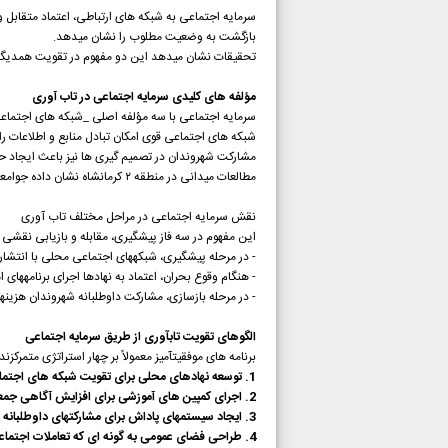
سرمایه اجتماعی به شبکه های ارتباطی، اعتماد متقابل و
بازگشت به وضعیت مطلوب را نشان میدهد.
تحقیقات نشان میدهد این دو مفهوم در تقویت همدیگر
مؤلفه های کلیدی سرمایه اجتماعی در تاب آوری
سرمایه اجتماعی با سه مؤلفه اصلی _شبکه های اجتماعی_
شبکه های اجتماعی قوی امکان تبادل منابع و اطلاعات را د
مشارکت شهروندان در تصمیم گیری ها نیز باعث ایجاد
مطالعات میدانی در منطقه ۲ کرمانشاه نشان داده جوامعی با سطح بالای این مؤلفه ها، ۴۰٪ سریعتر از بحرانها بهبود مییابند.
نقش سرمایه اجتماعی در مراحل مختلف تاب آوری
این مفهوم در سه فاز پیشگیری، مقابله و بازیابی نقشی ح
- در مرحله پیشگیری، شبکههای اجتماعی محلی با انت
- هنگام وقوع بحران، اعتماد به نهادها اجرای برنامههای ا
- در مرحله بازسازی، مشارکت داوطلبانه شهروندان هزینههای بازیابی را
الگوهای تقویت تابآوری از طریق سرمایه اجتماعی
برنامه های موفقیتآمیز معمولاً بر چهار استراتژی متمرکزند:
1. توسعه نهادهای محلی برای تقویت شبکه های اجتماعی
2. اجرای کمپین های آموزشی برای افزایش آگاهی جمعی
3. ایجاد سیستمهای پاداش برای مشارکتهای داوطلبانه
4. طراحی فضای عمومی به گونه ای که تعاملات اجتماعی را تسهیل کند