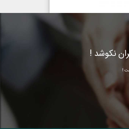
ن نکوشد !
ت !