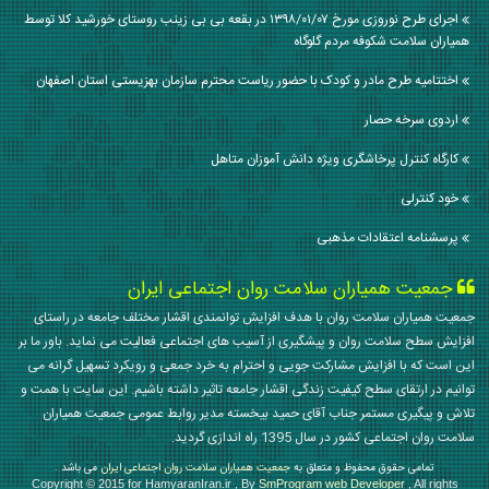
اجرای طرح نوروزی مورخ ۱۳۹۸/۰۱/۰۷ در بقعه بی بی زینب روستای خورشید کلا توسط
همیاران سلامت شکوفه مردم گلوگاه
اختتامیه طرح مادر و کودک با حضور ریاست محترم سازمان بهزیستی استان اصفهان
اردوی سرخه حصار
کارگاه کنترل پرخاشگری ویژه دانش آموزان متاهل
خود کنترلی
پرسشنامه اعتقادات مذهبی
جمعیت همیاران سلامت روان اجتماعی ایران
جمعیت همیاران سلامت روان با هدف افزایش توانمندی اقشار مختلف جامعه در راستای
افزایش سطح سلامت روان و پیشگیری از آسیب های اجتماعی فعالیت می نماید. باور ما بر
این است که با افزایش مشارکت جویی و احترام به خرد جمعی و رویکرد تسهیل گرانه می
توانیم در ارتقای سطح کیفیت زندگی اقشار جامعه تاثیر داشته باشیم. این سایت با همت و
تلاش و پیگیری مستمر جناب آقای حمید بیخسته مدیر روابط عمومی جمعیت همیاران
سلامت روان اجتماعی کشور در سال 1395 راه اندازی گردید.
تمامی حقوق محفوظ و متعلق به
جمعیت همیاران سلامت روان اجتماعی ایران
می باشد .
Copyright © 2015 for HamyaranIran.ir , By
SmProgram web Developer
, All rights