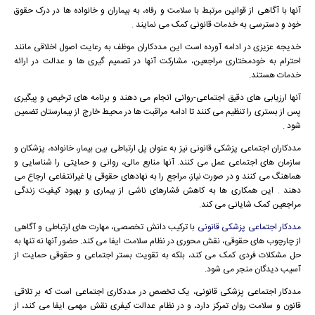
آنها با آگاهی از قوانین مرتبط با سلامت و رفاه، به بیماران و خانواده ها در درک حقوق
خود و دسترسی به خدمات قانونی کمک می نمایند .
خدیجه عزیزی در ادامه آورده است این مددکاران موظف به رعایت اصول اخلاقی مانند
احترام به خودمختاری مراجعین، مشارکت آنها در تصمیم گیری ها و عدالت در ارائه
خدمات هستند.
آنها ارزیابی های دقیق اجتماعی-روانی انجام می دهند و برنامه های ترخیص و پیگیری
پس از بستری را تنظیم می کنند تا ادامه مراقبت ها در محیط خارج از بیمارستان تضمین
شود .
مددکاران اجتماعی پزشکی قانونی نیز به عنوان پل ارتباطی بین بیمار، خانواده، پزشکان و
سازمان های اجتماعی عمل می کنند. آنها منابع مالی، روانی و حمایتی را شناسایی و
هماهنگ می کنند و در صورت نیاز، مراجع را به نهادهای حقوقی یا غیرانتفاعی ارجاع می
دهند . این همکاری ها به کاهش فشارهای ناشی از بیماری و بهبود کیفیت زندگی
مراجعین کمک شایانی می کند.
مددکار اجتماعی پزشکی قانونی
با ترکیب دانش تخصصی، مهارت های ارتباطی و آگاهی
از چارچوب های حقوقی، نقش محوری در نظام سلامت ایفا می کند. حضور آنها نه تنها به
حل مشکلات فردی کمک می کند، بلکه به تقویت بستر اجتماعی و حقوقی حمایت از
آسیب دیدگان منجر می شود.
مددکار اجتماعی پزشکی قانونی، یک تخصص در مددکاری اجتماعی است که بر تلاقی
قانون و سلامت روان تمرکز دارد، و در نظام عدالت کیفری نقش مهمی ایفا می کند، از