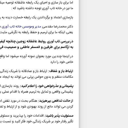
اما برای باز سازی و احیای یک رابطه عاشقانه توصیه م
ما نیز در خانه تاب آوری توجه داشته باشید که :
بازسازی اعتماد و برگرداندن یک رابطه خسارت دیده به 
دکتر محمدرضا مقدسی
مدیر وموسس خانه تاب آوری
در
یعنی اینکه ما برای ترمیم و حفظ رابطه به نگرشی مثبت 
در بررسی تاب آوری روابط عاشقانه زوجین چنانچه کیف
به ارگاسم برای طرفین و اتمسفر عاطفی و صمیمیت فی 
در اینجا چندین مورد بعنوان نمونه آورده میشود اما 
خاص خود را دارد
ارتباط باز و شفاف:
ارتباط باز و صادقانه با شریک زندگی
مکالمات منظم و بدون حواس پرتی می تواند به ایجاد عاد
پشیمانی و عذرخواهی خود را اعلام کنید:
روند بازسازی ا
پشیمانی واقعی و تمایل به ترمیم همراه با اقدام عملی 
از حالت تدافعی بپرهیزید:
هنگام بحث در مورد نقض اعت
کردن می تواند مانع از روند بهبودی شود و از ارتباط و ت
مسئولیت پذیر باشید:
اقدامات خود را بپذیرید و مسئولی
تأثیر رفتار خود بر شریک زندگی خود فکر کنید و نسبت