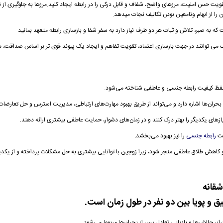
 تقویت حس امنیت، مرزهای واضح، شفاف و قابل درکی را در رابطه ایجاد کنید.مرزها به جلوگیری از ن
را از ابهام ونامعین بودن تکالیف نجات میدهد.
که به صبر، تلاش و ثبات هر دو طرف نیاز دارد
به سفر شفا و بازسازی رابطه متعهد بمانید
ک می توانند در جهت بازسازی اعتماد، تقویت تفاهم و ایجاد یک پیوند قوی تر بر اساس صداقت، 
فظ کیفیت رابطه جنسی و عاطفی شناخته می‌شود.
 بحران‌ها اشاره دارد و می‌تواند از طریق بهبود مهارت‌های ارتباطی، مدیریت استرس و حل تعارضا
ازهای یکدیگر را بهتر درک کنند و در زمان‌های دشوار، حمایت عاطفی بیشتری ارائه دهند.
یت
رابطه جنسی
را نیز بهبود می‌بخشد.
 کاهش طلاق عاطفی منجر شود، زیرا زوجین با توانایی بیشتری به حل مشکلات پرداخته و از یکدی
شقانه
ق و پویا بین دو نفر در طول زمان است.
ابر چالش‌ها و بازیابی تعادل پس از بحران‌ها مربوط می‌شود.