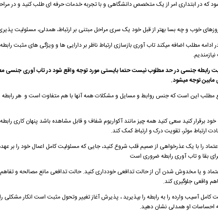
یشود که در ابتداری امر از یک متخصص دانشگاهی و با تجربه خدمات حرفه ای طلب کنید و در مراح
روزهای خوب و چه بسا بهتر از قبل خود یک سری مراحل مبتنی بر ارتباط، همدلی، مسئولیت پذیری 
 ادامه مطلب اضافه میکند
تاب آوری بازسازی ارتباط ناظر بر دارایی ها و ویژگی های مثبت رابطه
نیازمندیم.
یت رابطه جنسی در حد مطلوب نیست حتما بایستی مورد توجه واقع شود در تاب آوری جنسی معم
مابین توجه میشود.
واقع مطلب این است که جنس روابط و مسایل و مشکلات همه آنها با هم متفاوت است و هر رابطه
 خود برقرار کنید سعی کنید همه چیز مانند آکواریوم شفاف و قابل مشاهده باشد پنهان کاری رابطه ر
ت ارتباط موثر، تقویت درک و ارتباط کمک کند.
عتماد را با یک عذرخواهی از صمیم قلب شروع کنید، جایی که مسئولیت کامل اعمال خود را بر عهده
برای بقا و تاب آوری رابطه ضروری است
ماد و یا مخدوش شدن آن از حالت تدافعی خودداری کنید.
حالت تدافعی مانع مصالحه و تفاهم
فاهم واقعی جلوگیری کند
.
ت کامل آسیب وارده را به رابطه را بپذیرید ، پذیرش آغاز تغییر وتحول مثبت است انکار مشکلی را
 به احساسات او همدلی نشان دهید
.