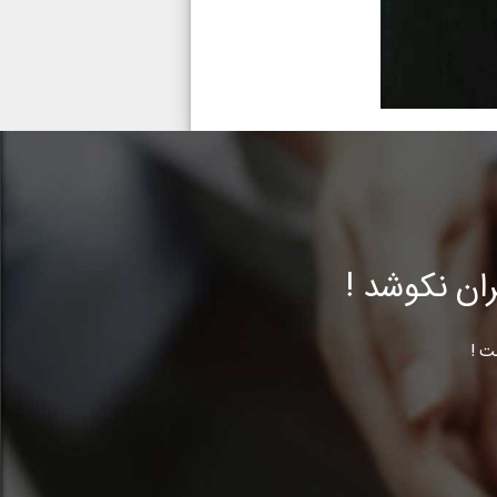
ن نکوشد !
ت !