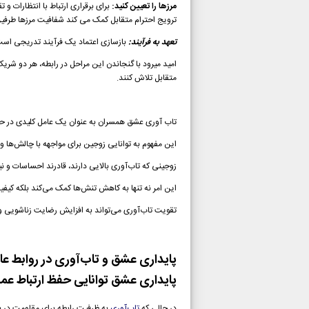
مرزها را تعیین کنید:
برای برقراری ارتباط با انتظارات و
ترویج احترام متقابل کمک می کند شفافیت مرزها طرفین 
تعهد به فرآیند:
بازسازی اعتماد یک فرآیند تدریجی است 
امید میرود
با گنجاندن این مراحل در رابطه، هر دو شری
متقابل تلاش کنند.
تاب آوری عشق همسران به عنوان یک عامل کلیدی در ح
این مفهوم به توانایی زوجین برای مواجهه با چالش‌ها و
زوجینی که تاب‌آوری بالایی دارند، قادرند احساسات و نی
این امر نه تنها به کاهش تنش‌ها کمک می‌کند بلکه کیف
تقویت تاب‌آوری می‌تواند به افزایش رضایت زناشویی و
پایداری عشق و تاب‌آوری در روابط عا
پایداری عشق توانایی حفظ ارتباط عمی
در حالی که
تاب‌آوری
به ظرفیت رابطه برای مقاومت در بر