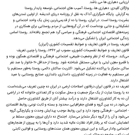
ارزیابی دهیاری ها می باشد.
واژگان کلیدی: دهیاری ها، روستا، آسیب های اجتماعی ،توسعه پایدار روستا
به گزارش پایگاه خبرگزاری آداک به نقل از روزنامه دریای اندیشه :از اولین تمدن‌های
بشریت روستا است. در ایران، روستا یا ده از قدیمی‌ترین زمان یک واحد اجتماعی و
تشکیلاتی و جایی بوده‌است که در آن گروه‌هایی از مردم روستایی برای همکاری در
زمینه‌های اقتصادی، اجتماعی، فرهنگی و سیاسی گرد هم تجمع یافته‌اند. روستا اساس
زندگی اجتماعی ایران را تشکیل می‌دهد.
تعریف روستا در قانون تعاریف و ضوابط تقسیمات کشوری (ایران)
قانون تعاریف و ضوابط تقسیمات کشوری، مصوب تیر ۱۳۶۲، روستا را چنین تعریف
می‌کند: «روستا» که از نظر وضعیت طبیعی، اجتماعی، فرهنگی و اقتصادی همگون بوده و
با قلمرو معیّن ثبتی یا عرفی مستقل شناخته شود. روستا از حداقل ۲۰ خانوار یا صد نفر
ساکن متمرکز یا پراکنده تشکیل می‌شود. اکثریت ساکنان دائمی روستا به‌طور مستقیم یا
غیر مستقیم به فعالیت در زمینه کشاورزی، دامداری، باغداری، صنایع روستایی یا صید
اشتغال دارند.
تعریف ده در قانون ایران:درقانون اصلاحات ارضی در ایران ده چنین تعریف می‌شده‌است:
ده یا روستا عبارت از یک مرکز جمعیت و محل سکونت و کار تعدادی خانواده که در اراضی
آن ده به کار کشاورزی اشتغال دارند و درآمد بیشتر آنان از طریق کشاورزی حاصل
می‌شود.در ده بین گروه و فضای جغرافیایی محدود و بسته و ثابت نوعی روابط اقتصادی
- اجتماعی - فرهنگی وجود دارد و این روابط موجب پیدایش وحدت و یکپارچگی گروه
می‌شود و آن را از گروه دیگر متمایز می‌سازد. اجتماع ده دارای نیروی معنوی مسلط بر
اعضایش است که بر رفتار افراد نظارت عالیه شدید دارد و آن‌ها را به پیروی از هنجارهای
اجتماعی وادار می‌کند و این نیروی معنوی همان سنت‌های روستایی و قوانین ثابتی
است که بر جامعه ده حاکم است.