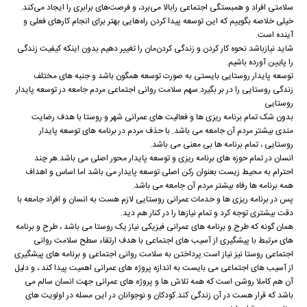
سلامتی افراد و همبستگی اجتماعی رابالا می‌برد، و فرصت‌های برابری را ایجاد می‌کند.
خیلی خلاصه بگوییم که این توسعه پیدا کردن راه‌هایی بهتر برای انجام کارهای فعلی و
آینده است.
شاید نیازباشد نحوه کار کردن و زندگی کردن‌مان را تغییر دهیم بدون اینکه کیفیت زندگی
را پایین آورده باشیم.
توسعه پایدار روستایی بایستی به صورت توسعه همگون باشد و جنبه های مختلف
زندگی روستایی را در بر بگیرد.سهم سلامت روانی اجتماعی مردم جامعه در توسعه پایدار
روستایی
بدون شک تمام برنامه ریزی ها و فعالیت های عمرانی شهر و روستا با هدف رضایت
مندی بیشتر مردم آن جامعه می باشد. با حذف مردم در برنامه های توسعه پایدار
روستایی ، تمام برنامه ها بی معنی می باشد.
انسان در تمام حوزه های برنامه ریزی و توسعه پایدار محور اصلی می باشد.هر چند
احترام به محیط زیست بعنوان رکن اصلی توسعه پایدار می باشد اما اساس و اهداف
همه برنامه ها رفاه بیشتر مردم آن جامعه می باشد.
پس در برنامه ریزی ها و خدمات عمرانی روستایی لازم هست به انسان و افراد جامعه با
دقت بیشتری توجه کرد و تمام نیازها را در کنار هم دید.
همان گونه که طرح و برنامه های عمرانی فیزیکی نیاز یک روستا می باشد ، طرح و برنامه
های مرتبط با پیشگیری از آسیب های اجتماعی با هدف ارتقاء سطح سلامت روانی
اجتماعی روستا نیز نیاز است.پرداختن به سلامت روانی اجتماعی و برنامه های پیشگیری
از آسیب های اجتماعی می بایست به اندازه پروژه های عمرانی اهمیت پیدا کند ، و دلیل
آن هم کاملا روشن است که همه تلاش ها و پروژه های عمرانی جهت انسان سالم می
باشد که قرار هست در آن زندگی کند.کودکان و نوجوانان در این مسله در اولویت های