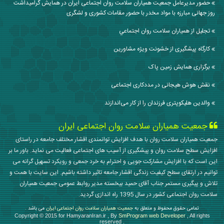
حضور مدیرعامل جمعیت همیاران سلامت روان اجتماعی ایران در همایش گرامیداشت
روز جهانی مبارزه با مواد مخدر با حضور مقامات کشوری و لشگری
تجليل از همياران سلامت روان اجتماعي
کارگاه پیشگیری از خشونت ویژه مشاورین
برگزاری همایش زمین پاک
نقش هوش هیجانی در مددکاری اجتماعی
والدین هلیکوپتری فرزندان را از کار می‌اندازند
جمعیت همیاران سلامت روان اجتماعی ایران
جمعیت همیاران سلامت روان با هدف افزایش توانمندی اقشار مختلف جامعه در راستای
افزایش سطح سلامت روان و پیشگیری از آسیب های اجتماعی فعالیت می نماید. باور ما بر
این است که با افزایش مشارکت جویی و احترام به خرد جمعی و رویکرد تسهیل گرانه می
توانیم در ارتقای سطح کیفیت زندگی اقشار جامعه تاثیر داشته باشیم. این سایت با همت و
تلاش و پیگیری مستمر جناب آقای حمید بیخسته مدیر روابط عمومی جمعیت همیاران
سلامت روان اجتماعی کشور در سال 1395 راه اندازی گردید.
تمامی حقوق محفوظ و متعلق به
جمعیت همیاران سلامت روان اجتماعی ایران
می باشد .
Copyright © 2015 for HamyaranIran.ir , By
SmProgram web Developer
, All rights
reserved .