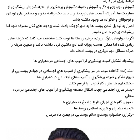
برنامه ریزی قرار دارند.
آموزش مهارتهای زندگی، آموزش خانواده،آموزش پیشگیری از اعتیاد،آموزش پیشگیری از
معلولیت ها ،آموزش آسیب های نوپدید و.... باید یک برنامه مدون و مستمر برای کودکان
و نوجوانان و خانواده ها وجود داشته باشد.
اصرار به تبدیل شدن روستا ها به شهر کوچک باعث شده بودجه های کلان مصرف شود اما
پیشرفت زیادی حاصل نشود.
اگر به بلوارهای بزرگ ورودی برخی روستا ها توجه کنید مشاهده می کنید که هزینه های
زیادی شده اما ممکن هست روزانه تعدادی ماشین تردد داشته باشد و همین هزینه را
صرف مسائل مهم دیگری در روستا انجام داد.
پیشنهاد:تشکیل کمیته پیشگیری از آسیب های اجتماعی در دهیاری ها
-مشاركت آگاهانه مردم در امر پيشگيري از آسيب هاي اجتماعي در جوامع روستايي از
طريق تشكيل كميته پيشگيري از آسيب هاي اجتماعي در دهياري ها
-بخشداری ها ساز و کار قانونی را فراهم کنند.
-بستر سازي اجتماعي جهت انتقال دغدغه پيشگيري از آسيب هاي اجتماعي در مردم
محلي
-تدوين گام هاي اجراي طرح و ابلاغ به دهياري ها
-توجيه دهياران و شورای اسلامی روستاها
-برگزاري جشنواره روستاي سالم روستایی در بهمن ماه هرسال