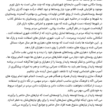
روستا مکانی جهت تأمین مایحتاج شهرنشینان بوده که چند سالی است به دلیل تورم
موجود و افزایش قیمت اقلام مورد نیاز روستاها و نبود کفاف درآمد جهت گذران زندگی
توسط روستانشینان باعث از رونق افتادن تولیدات روستایی و مهاجرت گسترده روستاییان
به شهرها و سکونت در حاشیه شهر شده و باعث روی آوردن روستاییان به مشاغل کاذب
در شهرها ازجمله دست فروشی شده که مورد هجوم و اعتراض مغازه داران قرار
گرفته‌است.ضرورت در نظر گرفتن سلامت روانی ، اجتماعی مردم روستا
با توجه به اینکه مردم در روستاها تمایل زیادی دارند که از امکانات شهری استفاده کنند ،
امکاناتی مانند اینترنت پرسرعت ، آب شرب شهری، خیابان های اسفالت شده و پارک ها
و...این خواسته ها باعث شده است که بودجه های دهیاری ها هر سال صرف مسائل
عمرانی شده و پروژه های متعدد ناتمام را روی دست دهیاران قرار دهد.
مردم عملکرد دهیاری های روستاهای همجوار خود را دیده و به نوعی عقب ماندگی
دهیاری روستای خود دچار می شوند.فشارهای مردم بر دهیاری ها جهت اتمام پروژه ها ،
امکان پرداختن و تفکر توسعه پایدار روستا را از دهیاران و شورا ها گرفته است.در برنامه
توسعه پایدار روستا هم باید به مشکلات عمرانی پرداخت و هم به امورات پیشگیری از
آسیب های اجتماعی توجه کرد تا شاهد نابوی نسل آینده مان نباشیم.
فرهنگ سازی و توسعه پایدار همراه و همگام هم می بایست انجام شود.تمام پروژه های
عمرانی اگه با فرهنگ سازی مناسب انجام نشود ، مردم سهمی در نگه داری و استفاده
درست از امکانات نخواهند داشت.دخالت دادن و مشارکت دادن مردم در امورات مربوط
به خودشان گامی مهم می باشد.
توسعه پایدار در روستا:توسعه پایدار را توسعه‌ای است که نیازهای حال حاضر را برآورده
می کند بدون اینکه توانایی‌های نسل‌های آینده را برای رفع نیازهای‌شان به خطر اندازد.
توسعه پایدار نیازهای متنوع همه افراد حال حاضر و جوامع آینده را برآورده می‌کند،