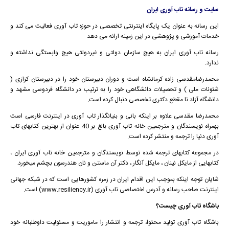
سایت و رسانه تاب آوری ایران
این رسانه به عنوان یک پایگاه اینترنتی تخصصی در حوزه تاب آوری فعالیت می کند و
خدمات آموزشی و پژوهشی در این زمینه ارائه می دهد
رسانه تاب آوری ایران به هیچ سازمان دولتی و غیردولتی هیچ وابستگی نداشته و
ندارد.
محمدرضامقدسی زاده کرمانشاه است و دوران دبیرستان خود را در دبیرستان کزازی (
شئونات ملی ) و تحصیلات دانشگاهی خود را به ترتیب در دانشگاه فردوسی مشهد و
دانشگاه آزاد تا مقطع دکتری تخصصی دنبال کرده است.
محمدرضا مقدسی علاوه بر اینکه بانی و بنیانگذار تاب آوری در اینترنت فارسی است
بهمراه نویسندگان و مترجمین خانه تاب آوری بالغ بر 40 عنوان از بهترین کتابهای تاب
آوری دنیا را ترجمه و منتشر کرده است.
در مجموعه کتابهای ترجمه شده توسط نویسندگان و مترجمین خانه تاب آوری ایران ،
کتابهایی از مایکل نینان ، مایکل آنگار ، دکتر آن ماستن و نان هندرسون بچشم میخورد.
شایان توجه اینکه بموجب این اقدام ایران در زمره کشورهایی است که در شبکه جهانی
اینترنت صاحب رسانه و آدرس اختصاصی تاب آوری (www.resiliency.ir) است.
باشگاه تاب آوری چیست؟
باشگاه تاب آوری تولید محتوا، ترجمه و انتشار را ماموریت و مسئولیت داوطلبانه خود