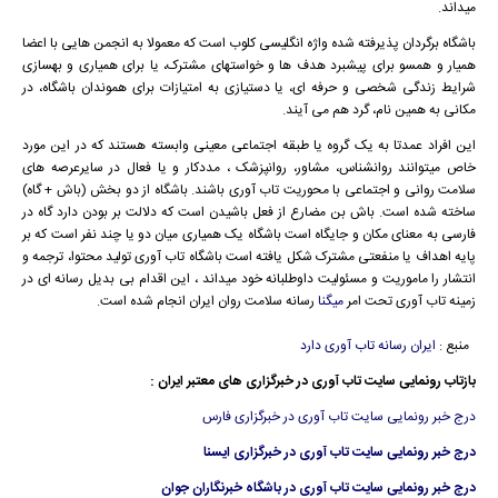
میداند.
باشگاه برگردان پذیرفته شده واژه انگلیسی کلوب است که معمولا به انجمن هایی با اعضا
همیار و همسو برای پیشبرد هدف ها و خواستهای مشترک، یا برای همیاری و بهسازی
شرایط زندگی شخصی و حرفه ای، یا دستیازی به امتیازات برای هموندان باشگاه، در
مکانی به همین نام، گرد هم می آیند.
این افراد عمدتا به یک گروه یا طبقه اجتماعی معینی وابسته هستند که در این مورد
خاص میتوانند روانشناس، مشاور، روانپزشک ، مددکار و یا فعال در سایرعرصه های
سلامت روانی و اجتماعی با محوریت تاب آوری باشند. باشگاه از دو بخش (باش + گاه)
ساخته شده است. باش بن مضارع از فعل باشیدن است که دلالت بر بودن دارد گاه در
فارسی به معنای مکان و جایگاه است باشگاه یک همیاری میان دو یا چند نفر است که بر
پایه اهداف یا منفعتی مشترک شکل یافته است باشگاه تاب آوری تولید محتوا، ترجمه و
انتشار را ماموریت و مسئولیت داوطلبانه خود میداند ، این اقدام بی بدیل رسانه ای در
زمینه تاب آوری تحت امر
میگنا
رسانه سلامت روان ایران انجام شده است.
منبع :
ایران رسانه تاب آوری دارد
بازتاب رونمایی سایت تاب آوری در خبرگزاری های معتبر ایران :
درج خبر رونمایی سایت تاب آوری در خبرگزاری فارس
درج خبر رونمایی سایت تاب آوری در خبرگزاری ایسنا
درج خبر رونمایی سایت تاب آوری در باشگاه خبرنگاران جوان