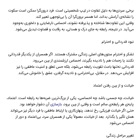
برخی سردی‌ها به دلیل تفاوت در تیپ شخصیتی است. فرد درون‌گرا ممکن است سکوت
را نشانه‌ی آرامش بداند، اما همسر برون‌گرا آن را بی‌توجهی تعبیر کند.
وقتی این تفاوت‌ها شناخته و پذیرفته نشوند، احساس نارضایتی و دلخوری به‌وجود
می‌آید. در نتیجه، رابطه به جای درک و همدلی، به رقابت و قضاوت تبدیل می‌شود.
نبود قدردانی و احترام
تشکر و احترام ستون‌های اصلی زندگی مشترک هستند. اگر همسران از یکدیگر قدردانی
نکنند یا زحمات هم را نادیده بگیرند، احساس ارزشمندی از بین می‌رود.
قدردانی نه‌تنها باعث تقویت رابطه می‌شود، بلکه حس تعلق و امنیت عاطفی را نیز
افزایش می‌دهد. در مقابل، بی‌احترامی و نادیده گرفتن، عشق را خاموش می‌کند.
خیانت و از بین رفتن اعتماد
خیانت، چه جسمی باشد چه احساسی، یکی از بزرگ‌ترین ضربه‌ها به رابطه است. اعتماد،
پایه‌ی هر رابطه‌ی سالم است و وقتی از بین برود،
بازسازی
آن دشوار خواهد بود.
حتی اگر خیانت فیزیکی رخ ندهد، پنهان‌کاری یا ارتباط عاطفی با فرد دیگر نیز می‌تواند
همان تأثیر را بگذارد. بعد از خیانت، معمولاً یکی از همسران سرد، بی‌اعتماد و دور از
احساس می‌شود.
تغییر مراحل زندگی