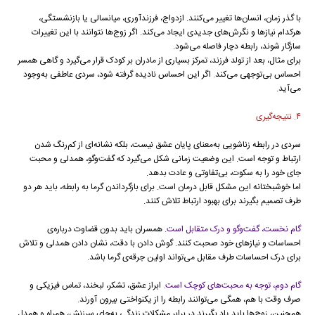
با گذر زمان، انسان‌ها تغییر می‌کنند. ازدواج، فرزندآوری، میانسالی یا بازنشستگی،
هرکدام نیازها و نگرش‌های جدیدی ایجاد می‌کند. اگر زوج‌ها نتوانند با این تغییرات
سازگار شوند، رابطه دچار فاصله می‌شود.
برای مثال، بعد از تولد فرزند، تمرکز بسیاری از مادران بر کودک قرار می‌گیرد و گاهی همسر
احساس بی‌توجهی می‌کند. اگر این احساس نادیده گرفته شود، سردی عاطفی به‌وجود
می‌آید.
۴. نتیجه‌گیری
سردی در رابطه زناشویی به‌معنای پایان عشق نیست، بلکه نشانه‌ای از کم‌رنگ شدن
ارتباط و توجه است. این وضعیت زمانی شکل می‌گیرد که گفت‌وگو، همدلی و محبت
جای خود را به سکوت، بی‌تفاوتی و عادت بدهد.
اما خوشبختانه این مشکل قابل درمان است. برای بازگرداندن گرما به رابطه، باید هر دو
طرف تصمیم بگیرند برای بهبود ارتباط تلاش کنند.
گام نخست، گفت‌وگو و درک متقابل است.
همسران باید بدون قضاوت درباره‌ی
احساسات و نیازهای خود صحبت کنند. گوش دادن با دقت، نشان دادن همدلی و تلاش
برای درک احساسات طرف مقابل می‌تواند اولین جرقه‌ی گرما باشد.
گام دوم، توجه به محبت‌های کوچک است.
ابراز عشق، تشکر، لبخند، تماس فیزیکی و
صرف وقت با هم، همگی می‌توانند رابطه را از یکنواختی بیرون آورند.
همچنین، زوج‌ها باید یاد بگیرند در برابر مشکلات زندگی به‌جای سرزنش، همراه و همدل