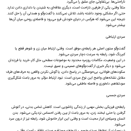
ناراحتی‌ها. بی‌تفاوتی جای عشق را می‌گیرد.
مثلاً وقتی یکی از طرفین ناراحت است، دیگری علاقه‌ای به شنیدن یا دلداری دادن ندارد.
حتی اگر مشکلی وجود داشته باشد، تلاش نمی‌کنند با گفت‌وگو و همدلی آن را حل کنند.
نتیجه این می‌شود که هرکس در دنیای خودش فرو می‌رود و فاصله‌ی روحی میان آن‌ها
بیشتر می‌شود.
سردی ارتباطی
گفت‌وگو ستون اصلی هر رابطه‌ی موفق است. وقتی ارتباط میان زن و شوهر قطع یا
کم‌رنگ شود، رابطه به سرعت دچار سردی می‌شود.
در این وضعیت، مکالمات روزمره محدود به موضوعات سطحی مثل کار، خرید یا فرزندان
می‌شود و دیگر خبری از گفت‌وگوهای صمیمی و عمیق نیست.
سکوت‌های طولانی، بی‌حوصلگی در پاسخ دادن، یا گوش نکردن واقعی به حرف‌های طرف
مقابل نشانه‌های واضح این نوع سردی است. نبود ارتباط مؤثر، به مرور باعث شکل‌گیری
سوءتفاهم، دلخوری و فاصله عاطفی می‌شود.
سردی جسمی
رابطه‌ی فیزیکی بخش مهمی از زندگی زناشویی است. کاهش تماس بدنی، در آغوش
گرفتن یا حتی لبخند زدن، به مرور باعث از بین رفتن احساس نزدیکی می‌شود. بدن
انسان وسیله‌ی ابراز محبت است و وقتی این ابزار خاموش شود، رابطه نیز از درون سرد
می‌شود.
در بسیاری از زوج‌ها، سردی جسمی نتیجه‌ی مستقیم سردی عاطفی است. وقتی