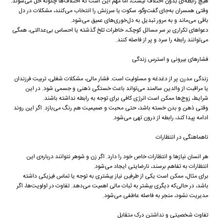
هیچ رابطه‌ای بدون اختلاف نیست، اما مهم این است که اختلاف‌ها چگونه حل می‌شوند.
وقتی همسران به‌جای گفت‌وگو، سکوت یا سرزنش را انتخاب می‌کنند، مشکلات در دل
باقی می‌ماند و به مرور تبدیل به دل‌خوری‌های عمیق می‌شود.
دعواهای تکراری بر سر مسائل کوچک، خاطرات تلخ گذشته یا احساس بی‌عدالتی، همگی
می‌توانند رابطه را سرد و پر از فاصله کنند.
فشارهای بیرونی و استرس زندگی
زندگی مدرن پر از دغدغه و مسئولیت است. فشار مالی، مشکلات شغلی، تربیت فرزندان
یا مراقبت از والدین سالمند می‌تواند باعث خستگی ذهنی و جسمی شود. در این
شرایط، زوج‌ها ممکن است انرژی کافی برای توجه به رابطه نداشته باشند.
وقتی ذهن و بدن خسته باشد، حتی محبت و صمیمیت هم رنگ می‌بازد. اگر این روند
ادامه پیدا کند، رابطه از درون تهی می‌شود.
ناهماهنگی در انتظارات
هر انسان نیازها و انتظارات خاص خود را دارد. اگر زن و شوهر نتوانند درباره‌ی این
انتظارات به تفاهم برسند، نارضایتی ایجاد می‌شود.
برای مثال، ممکن است یکی از طرفین نیاز بیشتری به توجه یا تماس فیزیکی داشته
باشد، در حالی‌که دیگری بیشتر به ثبات مالی اهمیت می‌دهد. تفاوت در اولویت‌ها، اگر
مدیریت نشود، منجر به فاصله عاطفی می‌شود.
تفاوت شخصیتی و نداشتن درک متقابل