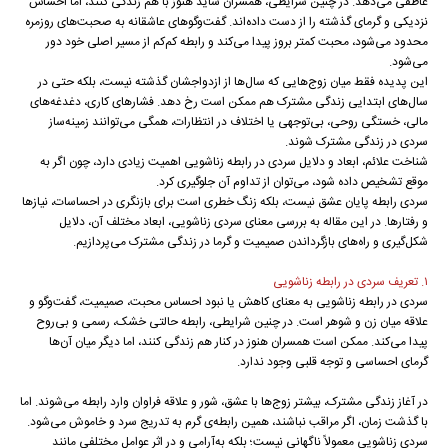
عاطفی می‌دهد. در چنین شرایطی، همسران شاید هنوز با هم زندگی کنند، اما احساس
نزدیکی و گرمای گذشته را از دست داده‌اند. گفت‌وگوهای عاشقانه به صحبت‌های روزمره
محدود می‌شود، محبت کمتر بروز پیدا می‌کند و رابطه کم‌کم از مسیر اصلی خود دور
می‌شود.
این پدیده فقط میان زوج‌هایی که سال‌ها از ازدواجشان گذشته نیست، بلکه حتی در
سال‌های ابتدایی زندگی مشترک هم ممکن است رخ دهد. فشارهای کاری، دغدغه‌های
مالی، خستگی روحی، بی‌توجهی یا اختلاف در انتظارات، همگی می‌توانند زمینه‌ساز
سردی در زندگی مشترک شوند.
شناخت علائم، ابعاد و دلایل سردی در رابطه زناشویی اهمیت زیادی دارد، چون اگر به
موقع تشخیص داده شود، می‌توان از تداوم آن جلوگیری کرد.
سردی رابطه پایان عشق نیست، بلکه زنگ خطری است برای بازنگری در احساسات، نیازها
و رفتارها. در این مقاله به بررسی معنای سردی زناشویی، ابعاد مختلف آن، دلایل
شکل‌گیری و راه‌های بازگرداندن صمیمیت و گرما در زندگی مشترک می‌پردازیم.
۱. تعریف سردی در رابطه زناشویی
سردی در رابطه زناشویی به معنای کاهش یا نبود احساس محبت، صمیمیت، گفت‌وگو و
علاقه میان زن و شوهر است. در چنین شرایطی، رابطه حالتی خشک، رسمی و بی‌روح
پیدا می‌کند. ممکن است همسران هنوز در کنار هم زندگی کنند، اما دیگر میان آن‌ها
گرمای احساسی و توجه قلبی وجود ندارد.
در آغاز زندگی مشترک، بیشتر زوج‌ها با عشق، شور و علاقه فراوان وارد رابطه می‌شوند. اما
با گذشت زمان، اگر مراقب نباشند، همین رابطه‌ی گرم به تدریج سرد و خاموش می‌شود.
سردی زناشویی معمولاً ناگهانی نیست؛ بلکه به‌آرامی و در اثر عوامل مختلفی مانند