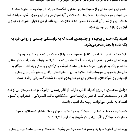
همچنین نمونه‌هایی از خانواده‌های موفق و شکست‌خورده در مواجهه با اعتیاد مطرح
می‌شود و در نهایت، به راهکارها، مداخلات و آینده‌پژوهی در این حوزه اشاره خواهد شد.
هدف این نوشتار آن است که نشان دهد خانواده می‌تواند از دل بحران اعتیاد، به نیرویی
قوی‌تر و پایدارتر تبدیل شود.
اعتیاد یک اختلال پیچیده و چندبعدی است که به وابستگی جسمی و روانی فرد به
یک ماده یا رفتار منجر می‌شود.
فرد معتاد به مرور توانایی کنترل مصرف خود را از دست می‌دهد و حتی با وجود
پیامدهای منفی، همچنان به مصرف ادامه می‌دهد. اعتیاد می‌تواند به مواد مخدر سنتی
مانند تریاک و هروئین، مواد صنعتی مانند شیشه و کوکائین یا حتی به الکل، سیگار و
داروهای تجویزی مربوط باشد. علاوه بر این، اعتیادهای رفتاری نظیر قمار، بازی‌های
اینترنتی و شبکه‌های اجتماعی نیز در سال‌های اخیر به شدت گسترش یافته است.
عوامل متعددی در بروز اعتیاد نقش دارند. از نظر زیستی، ژنتیک و ساختار مغز می‌توانند
افراد را مستعدتر کنند. از نظر روان‌شناختی، مشکلاتی مانند افسردگی، اضطراب یا کمبود
اعتماد به نفس می‌توانند زمینه‌ساز اعتیاد باشند.
همچنین محیط اجتماعی و فرهنگی، در دسترس بودن مواد، فشار همسالان و نبود
حمایت خانوادگی تأثیر زیادی در شروع و تداوم اعتیاد دارد.
پیامدهای اعتیاد تنها به جسم فرد محدود نمی‌شود. مشکلات جسمی مانند بیماری‌های