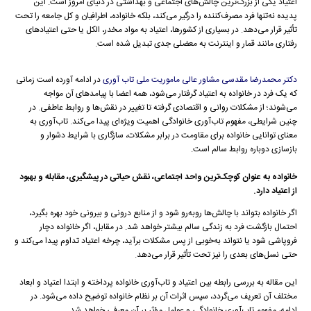
اعتیاد یکی از بزرگ‌ترین چالش‌های اجتماعی و بهداشتی در دنیای امروز است. این
پدیده نه‌تنها فرد مصرف‌کننده را درگیر می‌کند، بلکه خانواده، اطرافیان و کل جامعه را تحت
تأثیر قرار می‌دهد. در بسیاری از کشورها، اعتیاد به مواد مخدر، الکل یا حتی اعتیادهای
رفتاری مانند قمار و اینترنت به معضلی جدی تبدیل شده است.
دکتر محمدرضا مقدسی مشاور عالی ماموریت ملی تاب آوری
در ادامه آورده است زمانی
که یک فرد در خانواده به اعتیاد گرفتار می‌شود، همه اعضا با پیامدهای آن مواجه
می‌شوند؛ از مشکلات روانی و اقتصادی گرفته تا تغییر در نقش‌ها و روابط عاطفی. در
چنین شرایطی، مفهوم تاب‌آوری خانوادگی اهمیت ویژه‌ای پیدا می‌کند. تاب‌آوری به
معنای توانایی خانواده برای مقاومت در برابر مشکلات، سازگاری با شرایط دشوار و
بازسازی دوباره روابط سالم است.
خانواده به عنوان کوچک‌ترین واحد اجتماعی، نقش حیاتی در پیشگیری، مقابله و بهبود
از اعتیاد دارد.
اگر خانواده بتواند با چالش‌ها روبه‌رو شود و از منابع درونی و بیرونی خود بهره بگیرد،
احتمال بازگشت فرد به زندگی سالم بیشتر خواهد شد. در مقابل، اگر خانواده دچار
فروپاشی شود یا نتواند به‌خوبی از پس مشکلات برآید، چرخه اعتیاد تداوم پیدا می‌کند و
حتی نسل‌های بعدی را نیز تحت تأثیر قرار می‌دهد.
این مقاله به بررسی رابطه بین اعتیاد و تاب‌آوری خانواده پرداخته و ابتدا اعتیاد و ابعاد
مختلف آن تعریف می‌گردد، سپس اثرات آن بر نظام خانواده توضیح داده می‌شود. در
ادامه، مفهوم تاب‌آوری خانوادگی و عوامل مؤثر بر آن معرفی خواهد شد.