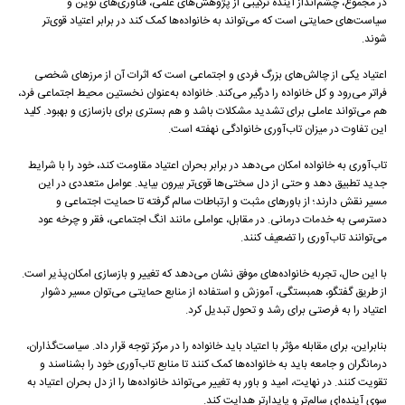
در مجموع، چشم‌انداز آینده ترکیبی از پژوهش‌های علمی، فناوری‌های نوین و
سیاست‌های حمایتی است که می‌تواند به خانواده‌ها کمک کند در برابر اعتیاد قوی‌تر
شوند.
اعتیاد یکی از چالش‌های بزرگ فردی و اجتماعی است که اثرات آن از مرزهای شخصی
فراتر می‌رود و کل خانواده را درگیر می‌کند. خانواده به‌عنوان نخستین محیط اجتماعی فرد،
هم می‌تواند عاملی برای تشدید مشکلات باشد و هم بستری برای بازسازی و بهبود. کلید
این تفاوت در میزان تاب‌آوری خانوادگی نهفته است.
تاب‌آوری به خانواده امکان می‌دهد در برابر بحران اعتیاد مقاومت کند، خود را با شرایط
جدید تطبیق دهد و حتی از دل سختی‌ها قوی‌تر بیرون بیاید. عوامل متعددی در این
مسیر نقش دارند؛ از باورهای مثبت و ارتباطات سالم گرفته تا حمایت اجتماعی و
دسترسی به خدمات درمانی. در مقابل، عواملی مانند انگ اجتماعی، فقر و چرخه عود
می‌توانند تاب‌آوری را تضعیف کنند.
با این حال، تجربه خانواده‌های موفق نشان می‌دهد که تغییر و بازسازی امکان‌پذیر است.
از طریق گفتگو، همبستگی، آموزش و استفاده از منابع حمایتی می‌توان مسیر دشوار
اعتیاد را به فرصتی برای رشد و تحول تبدیل کرد.
بنابراین، برای مقابله مؤثر با اعتیاد باید خانواده را در مرکز توجه قرار داد. سیاست‌گذاران،
درمانگران و جامعه باید به خانواده‌ها کمک کنند تا منابع تاب‌آوری خود را بشناسند و
تقویت کنند. در نهایت، امید و باور به تغییر می‌تواند خانواده‌ها را از دل بحران اعتیاد به
سوی آینده‌ای سالم‌تر و پایدارتر هدایت کند.