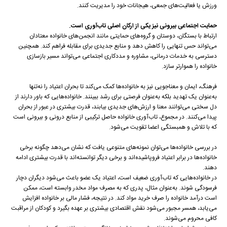
ورزش یا فعالیت‌های جمعی، هیجانات خود را مدیریت کنند.
حمایت اجتماعی بیرونی نیز یکی از ارکان اصلی تاب‌آوری است
.
ارتباط با بستگان، دوستان و گروه‌های حمایتی مانند انجمن‌های خانواده معتادان
می‌تواند حس تنهایی را کاهش دهد و منابع جدیدی برای مقابله فراهم کند. همچنین
دسترسی به خدمات درمانی، مشاوره و مددکاری اجتماعی می‌تواند مسیر بازسازی
خانواده را هموارتر سازد.
فرهنگ، ایمان و معناجویی نیز به خانواده‌ها کمک می‌کند تا بحران اعتیاد را نه‌تنها
به‌عنوان یک تهدید بلکه به‌عنوان فرصتی برای رشد ببینند. خانواده‌هایی که باور دارند از
دل سختی می‌توانند معنا و ارزش‌های جدیدی بیابند، قدرت بیشتری در عبور از بحران
پیدا می‌کنند. در مجموع، تاب‌آوری خانواده حاصل ترکیبی از منابع درونی و بیرونی است
که با تلاش و همبستگی اعضا تقویت می‌شود.
در بررسی خانواده‌ها می‌توان نمونه‌های متنوعی یافت که نشان می‌دهد چگونه برخی
خانواده‌ها در برابر اعتیاد فروپاشیده‌اند و برخی دیگر توانسته‌اند با قدرت بیشتری ادامه
دهند.
در خانواده‌هایی که تاب‌آوری ضعیف است، اعتیاد یک عضو باعث می‌شود دیگران دچار
فرسودگی شوند. به‌عنوان مثال، پدری که به مصرف مواد مخدر وابسته است، ممکن
است درآمد خانواده را صرف خرید مواد کند. در نتیجه، فشار مالی بر خانواده افزایش
می‌یابد، همسر مجبور می‌شود نقش اقتصادی بیشتری بر عهده بگیرد و کودکان از مراقبت
کافی محروم می‌شوند.