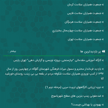
جمعیت همیاران سلامت كرمان
جمعیت همیاران سلامت فارس
جمعیت همیاران سلامت هرمزگان
جمعیت همیاران سلامت چهارمحال بختياري
جمعیت همیاران سلامت تهران
پر بازدیدترین ها
بیشتر ...
کارگاه آموزشی مقدماتی "نیازسنجی ،پروژه نویسی و گزارش دهی" تهران پارس
بازدید فرماندار محترم و مسول میراث فرهنگی شهرستان گلوگاه در چهارمین روز از سال
۱۳۹۷ از کمپ نوروزی همیاران سلامت شکوفه مردم در بقعه بی بی زینب روستای خورشید
کلا
دوره ارزیابی کارگاههای تربیت مربی (مرحله دوم 1)
ضدعفونی پمپ بنزین های سطح شهریاسوج
بهبودی یا بهباشی چیست؟