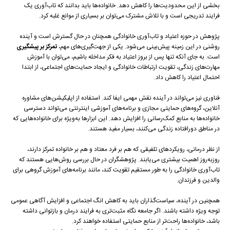
بخشی از این محدودیت‌ها را کاهش دهد. خانواده‌ها باید بدانند که تاب‌آوری یک
فرایند تدریجی است و با تلاش مشترک می‌توان بر بسیاری از موانع غلبه کرد.
پژوهش‌ در حوزه اعتیاد و تاب‌آوری خانوادگی همچنان در حال گسترش است و آینده
روشنی در این زمینه پیش‌بینی می‌شود. یکی از جهت‌گیری‌های مهم،
تمرکز بر پیشگیری
است. به جای آنکه تنها پس از بروز اعتیاد به فکر مداخله باشیم، می‌توان با آموزش
مهارت‌های زندگی، تقویت ارتباطات خانوادگی و ایجاد حمایت‌های اجتماعی، از ابتدا
احتمال اعتیاد را کاهش داد.
فناوری نیز می‌تواند در آینده نقش مهمی ایفا کند. استفاده از اپلیکیشن‌های مشاوره
آنلاین، گروه‌های حمایتی مجازی و برنامه‌های آموزشی اینترنتی می‌تواند دسترسی
خانواده‌ها به منابع کمک‌رسانی را افزایش دهد. این ابزارها به‌ویژه برای خانواده‌هایی که
در مناطق دورافتاده زندگی می‌کنند، بسیار مفید هستند.
از نظر درمانی، رویکردهای تلفیقی که هم بر فرد معتاد و هم بر خانواده تمرکز دارند،
روزبه‌روز اهمیت بیشتری می‌یابند. پژوهشگران در حال بررسی روش‌هایی هستند که
تاب‌آوری خانوادگی را به طور مستقیم تقویت کند، مانند برنامه‌های آموزش گروهی برای
والدین و فرزندان.
همچنین در آینده، سیاست‌گذاران باید به کاهش انگ اجتماعی و افزایش آگاهی عمومی
توجه ویژه داشته باشند. اگر جامعه نگاه مثبت‌تری به فرایند درمان و بازتوانی داشته
باشد، خانواده‌ها راحت‌تر از منابع حمایتی استفاده خواهند کرد.