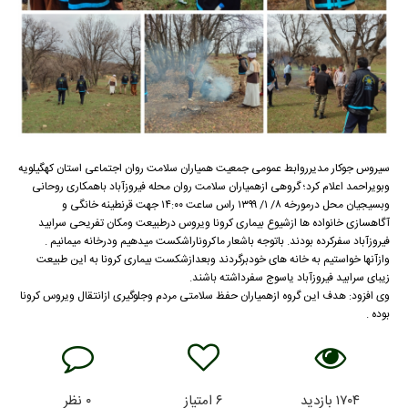
سیروس جوکار مدیرروابط عمومی جمعیت همیاران سلامت روان اجتماعی استان کهگیلویه
وبویراحمد اعلام کرد؛ گروهی ازهمیاران سلامت روان محله فیروزآباد باهمکاری روحانی
وبسیجیان محل درمورخه ۸/ ۱/ ۱۳۹۹ راس ساعت ۱۴:۰۰ جهت قرنطینه خانگی و
آگاهسازی خانواده ها ازشیوع بیماری کرونا ویروس درطبیعت ومکان تفریحی سرابید
فیروزآباد سفرکرده بودند. باتوجه باشعار ماکروناراشکست میدهیم ودرخانه میمانیم .
وازآنها خواستیم به خانه های خودبرگردند وبعدازشکست بیماری کرونا به این طبیعت
زیبای سرابید فیروزآباد یاسوج سفرداشته باشند.
وی افزود: هدف این گروه ازهمیاران حفظ سلامتی مردم وجلوگیری ازانتقال ویروس کرونا
بوده .
۱۷۰۴
بازدید
۶
امتیاز
۰
نظر