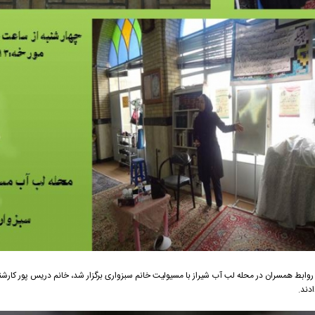
اعت9/5 تا 11 صبح جلسه بهبود روابط همسران در محله لب آب شیراز با مسيولیت خانم سبزواری برگزار شد، خانم دریس پور
دند.