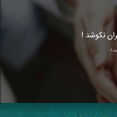
ن نکوشد !
ت !