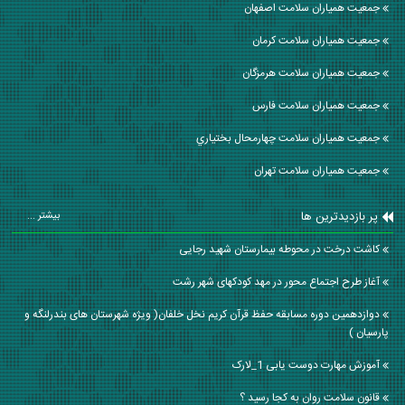
جمعیت همیاران سلامت اصفهان
جمعیت همیاران سلامت كرمان
جمعیت همیاران سلامت هرمزگان
جمعیت همیاران سلامت فارس
جمعیت همیاران سلامت چهارمحال بختياري
جمعیت همیاران سلامت تهران
پر بازدیدترین ها
بیشتر ...
کاشت درخت در محوطه بیمارستان شهید رجایی
آغاز طرح اجتماع محور در مهد کودکهای شهر رشت
دوازدهمین دوره مسابقه حفظ قرآن کریم نخل خلفان( ویژه شهرستان های بندرلنگه و
پارسیان )
آموزش مهارت دوست یابی 1_لارک
قانون سلامت روان به کجا رسید ؟