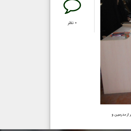
۰
نظر
س دوره آموزشی کارآفرینی جناب آقای قاضی پور از سوی مدیرعامل جمعیت همیاران سلامت روان اجتماعی بهاردلان با حضور 60نفر از مدرسین و