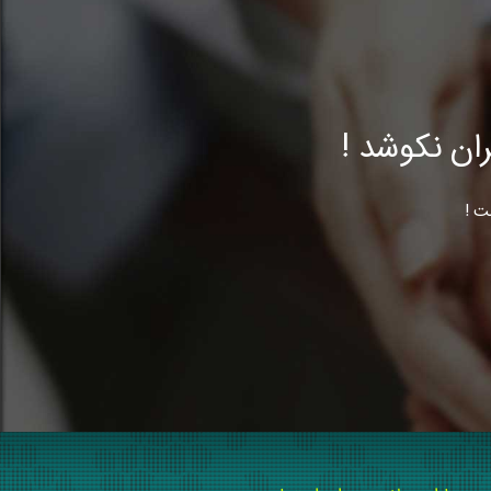
ن نکوشد !
ت !