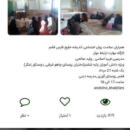
همیاران سلامت روان اجتماعی اندیشه خلیج فارس قشم
کارگاه مهارت ارتباط موثر
مدرسین:فریبا اسلامی _ولید صالحی
ویژه دانش آموزان پایه ششم(دختران روستای چاهو شرقی_دوستکو_تمگز)
یک شنبه 21 مرداد
قشم_روستای گوری_مدرسه دینی
ساعت 17 الی 18
andishe_khalijfars
۱۶۱۹
بازدید
۱
امتیاز
۰
نظر