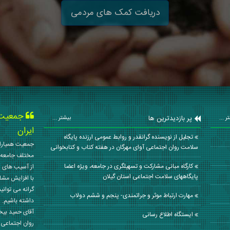
دریافت کمک های مردمی
جمعیت ه
پر بازدیدترین ها
ر ...
بیشتر ...
ایران
تجلیل از نویسنده گرانقدر و روابط عمومی ارزنده پایگاه
جمعیت همیاران
سلامت روان اجتماعی آوای مهرگان در هفته کتاب و کتابخوانی
مختلف جامعه 
کارگاه مبانی مشارکت و تسهیلگری در جامعه، ویژه اعضا
از آسیب های ا
پایگاههای سلامت اجتماعی استان گیلان
با افزایش مشا
گرانه می توانی
مهارت ارتباط موثر و جراتمندی- پنجم و ششم دولاب
داشته باشیم. 
آقای حمید بی
ایستگاه اطلاع رسانی
روان اجتماعی کشور در سال