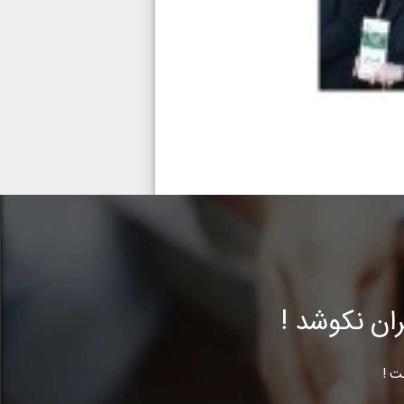
ن نکوشد !
ت !