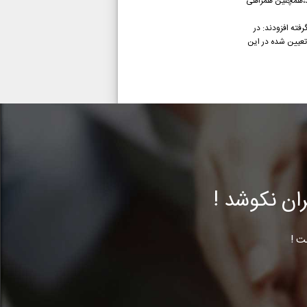
ند،همچنین همراهی
فته افزودند: در
 تعیین شده در این
ن نکوشد !
ت !