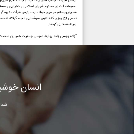
ایشان افزودند جناب آقای پاک نژاد و جناب آقای امیر
صمیمانه اعضای محترم شورای اسلامی و دهیاری و مسئول 
همچنین خانم موسوی خواه نایب رئیس هیأت مدیره گروه مه
تمامی 23 روزی که تاکنون سرشماری انجام گرفته 
زمینه همکاری کردند.
آزاده ویسی زاده-روابط عمومی جمعیت همیاران سلامت 
انسان خوشب
شما 