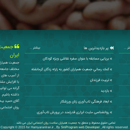
جمعیت ه
پر بازدیدترین ها
ر ...
بیشتر ...
ایران
برپایی مسابقه با عنوان سفره نقاشی ویژه کودکان
جمعیت همیاران
مختلف جامعه 
كمك رساني جمعيت همياران كشور به زلزله زدگان كرمانشاه
از آسیب های ا
تربيت فرزندان
با افزایش مشا
گرانه می توانی
بازدید
داشته باشیم. 
آقای حمید بی
ابعاد فرهنگی تاب‌آوری زنان ورزشکار
روان اجتماعی کشور در سال
روانشناسی مثبت ابزاری قدرتمند در پرورش تاب‌آوری
تمامی حقوق محفوظ و متعلق به
جمعیت همیاران سلامت روان اجتماعی ایران
می باشد .
Copyright © 2015 for HamyaranIran.ir , By
SmProgram web Developer
, All rights reserved .