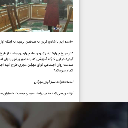
⭐آمده ایم با شادی کردن به هدفمان برسیم نه اینکه او
*در مورخ چهارشنبه 13بهمن ماه چهارمی
گردید،در این کارگاه آموزشی که با حضور پرشور بانوان 
سلامت روان اجتماعی آوای مهرگان مجری طرح امید اجت
اتمام میرساند*
امضا:خانواده سبز آوای مهرگان
آزاده ویسی زاده مدیر روابط عمومی جمعیت همیاران سل