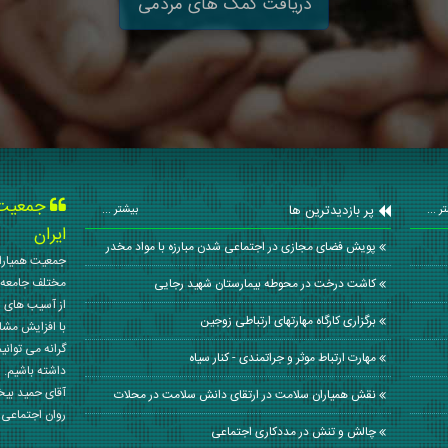
دریافت کمک های مردمی
جمعیت ه
پر بازدیدترین ها
ر ...
بیشتر ...
ایران
پویش فضای مجازی در اجتماعی شدن مبارزه با مواد مخدر
جمعیت همیاران
مختلف جامعه 
کاشت درخت در محوطه بیمارستان شهید رجایی
از آسیب های ا
برگزاری کارگاه مهارتهای ارتباطی زوجین
با افزایش مشا
گرانه می توانی
مهارت ارتباط موثر و جراتمندی - کنار سیاه
داشته باشیم. 
آقای حمید بی
نقش همیاران سلامت در ارتقای دانش سلامت در محلات
روان اجتماعی کشور در سال
چالش‌ و تنش‌ در مددکاری اجتماعی