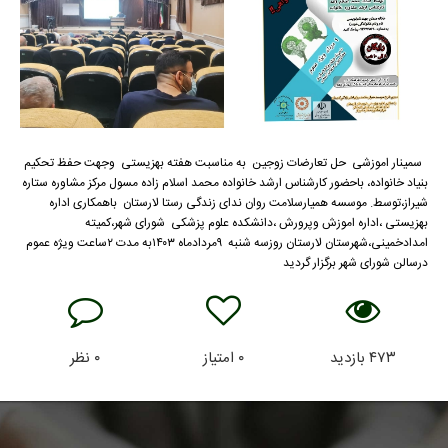
سمینار اموزشی حل تعارضات زوجین به مناسبت هفته بهزیستی وجهت حفظ تحکیم
بنیاد خانواده، باحضور کارشناس ارشد خانواده محمد اسلام زاده مسول مرکز مشاوره ستاره
شیراز،توسط. موسسه همیارسلامت روان ندای زندگی رستا لارستان باهمکاری اداره
بهزیستی ،اداره اموزش وپرورش ،دانشکده علوم پزشکی شورای شهر،کمیته
امدادخمینی،شهرستان لارستان روزسه شنبه ۹مردادماه ۱۴۰۳به مدت ۲ساعت ویژه عموم
درسالن شورای شهر برگزار گردید
۴۷۳
بازدید
۰
امتیاز
۰
نظر