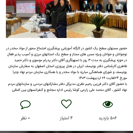
حضور سمنهای سطح یک کشور در کارگاه آموزشی پیشگیری اجتماع محور از مواد مخدر در
نوجوانان و جوانان ویژه سمن های ممتاز و سطح یک استانهای مرزی و آسیب پذیر فعال
در حوزه پیشگیری به مدت ۳ روز با تسهیلگری آقای دکتر پدرام موسوی و دکتر حمید
طاهری کارشناس دفتر یونیسف ایران در هتل پیروزی استان اصفهان به سفارش سازمان
یونیسف و شورای هماهنگی مبارزه با مواد مخدر و با همکاری سازمان مردم نهاد چترا
مورخ ۲۴لغایت ۲۶ اردیبهشت ۱۴۰۳
با حضور آقای دکتر فرزین رحیم نظری مدیرکل دفتر مشارکتهای مردمی و سازمانهای مردم
نهاد کشور ، آقای محمد علی زارعی کوشا رئیس اداره مجامع و کنفرانسهای بین المللی
۵۰۶
بازدید
۴
امتیاز
۰
نظر