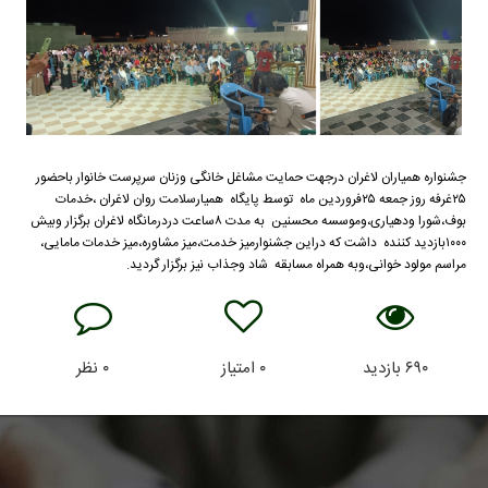
جشنواره همیاران لاغران درجهت حمایت مشاغل خانگی وزنان سرپرست خانوار باحضور
۲۵غرفه روز جمعه ۲۵فروردین ماه توسط پایگاه همیارسلامت روان لاغران ،خدمات
بوف،شورا ودهیاری،وموسسه محسنین به مدت ۸ساعت دردرمانگاه لاغران برگزار وبیش
۱۰۰۰بازدید کننده داشت که دراین جشنوارمیز خدمت،میز مشاوره،میز خدمات مامایی،
مراسم مولود خوانی،وبه همراه مسابقه شاد وجذاب نیز برگزار گردید.
۶۹۰
بازدید
۰
امتیاز
۰
نظر