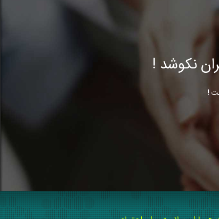
ن نکوشد !
ت !