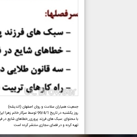
جمعیت همیاران سلامت و روان اصفهان (اندیشه)
روز یکشنبه در تاریخ 99/4/1 توسط سرکار خانم زهرا ایران نژاد (کار‌شناس مشاور) کلیپ اموزشی با موضوع فرزند پروری و سبک های فرزند پروری
با محتوای :سبک های فرزند پروری_خطاهای شایع در فرز
تهیه کرده و در فضای مجازی منتشر کرده است