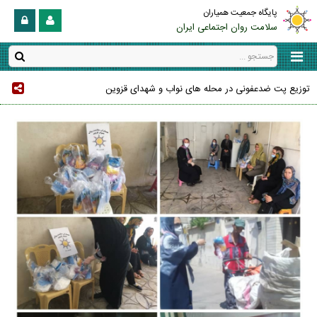
پایگاه جمعیت همیاران
سلامت روان اجتماعی ایران
توزیع پت ضدعفونی در محله های نواب و شهدای قزوین